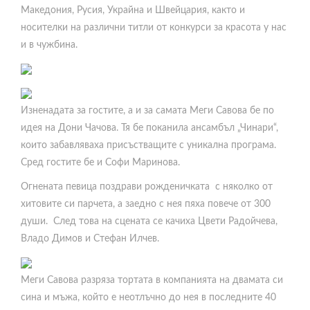
Македония, Русия, Украйна и Швейцария, както и
носителки на различни титли от конкурси за красота у нас
и в чужбина.
Изненадата за гостите, а и за самата Меги Савова бе по
идея на Дони Чачова. Тя бе поканила ансамбъл „Чинари“,
които забавляваха присъстващите с уникална програма.
Сред гостите бе и Софи Маринова.
Огнената певица поздрави рожденичката с няколко от
хитовите си парчета, а заедно с нея пяха повече от 300
души. След това на сцената се качиха Цвети Радойчева,
Владо Димов и Стефан Илчев.
Меги Савова разряза тортата в компанията на двамата си
сина и мъжа, който е неотлъчно до нея в последните 40