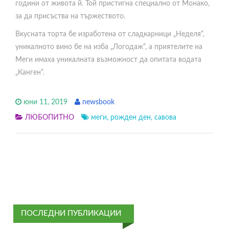
години от живота й. Той пристигна специално от Монако,
за да присъства на тържеството.
Вкусната торта бе изработена от сладкарници „Неделя“,
уникалното вино бе на изба „Логодаж“, а приятелите на
Меги имаха уникалната възможност да опитата водата
„Канген“.
юни 11, 2019
newsbook
ЛЮБОПИТНО
меги
,
рожден ден
,
савова
ПОСЛЕДНИ ПУБЛИКАЦИИ