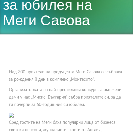
за юбилея на
Меги Савова
Над 300 приятели на продуцента Меги Савова се събраха
за рождения й ден в комплекс „Монтесито“.
Организаторката на най-престижния конкурс за омъжени
дами у нас „Мисис България“ събра приятелите си, за да
ги почерпи за 60-годишния си юбилей.
Сред гостите на Меги бяха популярни лица от бизнеса,
светски персони, журналисти, гости от Англия,