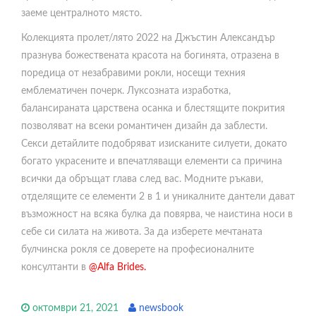
заеме централното място.
Колекцията пролет/лято 2022 на Джъстин Александър
празнува божествената красота на богинята, отразена в
поредица от незабравими рокли, носещи техния
емблематичен почерк. Луксозната изработка,
балансираната царствена осанка и блестящите покрития
позволяват на всеки романтичен дизайн да заблести.
Секси детайлите подобряват изисканите силуети, докато
богато украсените и впечатляващи елементи са причина
всички да обръщат глава след вас. Модните ръкави,
отделящите се елементи 2 в 1 и уникалните дантели дават
възможност на всяка булка да повярва, че наистина носи в
себе си силата на живота. За да изберете мечтаната
булчинска рокля се доверете на професионалните
консултанти в
@Alfa Brides.
октомври 21, 2021
newsbook