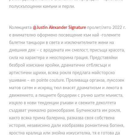
полускъпоценни камъни и перли.
Колекцията
@Justin Alexander Signature
пролет/лято 2022 г.
е внимателно оформено посвещение към най -големите
балетни танцьори в света и изключителните жени на
днешния ден – с вродената им смелост, присъща красота,
сила на характера и неоспорима грация. Представяйки
безброй изискани кройки, драматични отблясъци и
артистични щрихи, всяка рокля предлага майсторско
ушиване – en pointe couture. Преливаща органза, луксозен
матов сатен и искрящ тюл внасят драматизъм и лекота в
движението, а пищните бродерии с ръчно шити мъниста,
изцяло в нови тенденции ръкави и свежите деколтета
създават уникално разнообразие. Булчинската им рокля,
както всяка прима балерина, разказва своя собствена
история, независимо дали изобразява романтична богиня,
яростна кралица или знойна изкусителка, тя е готова да