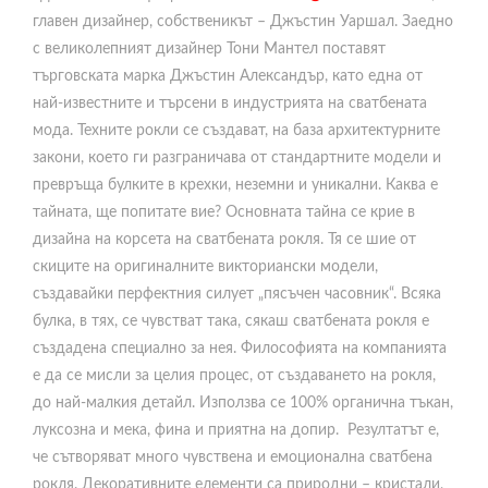
главен дизайнер, собственикът – Джъстин Уаршал. Заедно
с великолепният дизайнер Тони Мантел поставят
търговската марка Джъстин Александър, като една от
най-известните и търсени в индустрията на сватбената
мода. Техните рокли се създават, на база архитектурните
закони, което ги разграничава от стандартните модели и
превръща булките в крехки, неземни и уникални. Каква е
тайната, ще попитате вие? Основната тайна се крие в
дизайна на корсета на сватбената рокля. Тя се шие от
скиците на оригиналните викториански модели,
създавайки перфектния силует „пясъчен часовник“. Всяка
булка, в тях, се чувстват така, сякаш сватбената рокля е
създадена специално за нея. Философията на компанията
е да се мисли за целия процес, от създаването на рокля,
до най-малкия детайл. Използва се 100% органична тъкан,
луксозна и мека, фина и приятна на допир. Резултатът е,
че сътворяват много чувствена и емоционална сватбена
рокля. Декоративните елементи са природни – кристали,