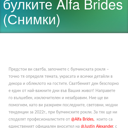
булките Alfa Brides
(Снимки)
Предстои ви сватба, започнете с булчинската рокля –
точно тя определя темата, украсата и всички детайли в
декора и облеклото на гостите. Сватбеният ден безспорно
е един от най-важните дни във Вашия живот! Направете
го вълшебен, изключителен и незабравим. Ние ще ви
помогнем, като ви разкрием последните, световни, модни
тенденции за 2022г., при булчинските рокли. За тях ще ни
споделят професионалистите от
@Alfa Brides,
които са
единственият официален вносител на
@Justin Alexander
, с