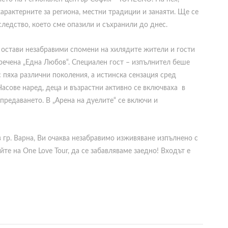
характерните за региона, местни традиции и занаяти. Ще се
следство, което сме опазили и съхранили до днес.
 и остави незабравими спомени на хилядите жители и гости
речена „Една Любов“. Специален гост – изпълнител беше
с пяха различни поколения, а истинска сензация сред
асове наред, деца и възрастни активно се включваха в
предаването. В „Арена на дуелите“ се включи и
в гр. Варна, Ви очаква незабравимо изживяване изпълнено с
те на One Love Tour, да се забавляваме заедно! Входът е