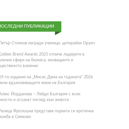
ПОСЛЕДНИ ПУБЛИКАЦИИ
Петър Стоянов награди ученици, цитирайки Оруел
Golden Brand Awards 2025 отличи лидерите в
злични сфери на бизнеса, иновациите и
щественото влияние
19-то издание на „Мисис Дама на годината“ 2026
личи вдъхновяващите жени на България
Алекс Йорданова – Лейди България с ясни
нности и осъзнат поглед към живота
Ралица Фролошка представя първата си еротична
ложба в Семково