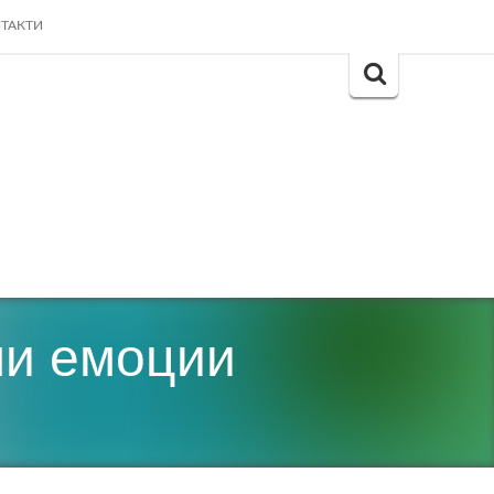
ТАКТИ
Search
for:
ми емоции