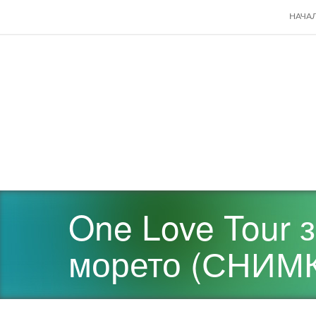
SKIP
НАЧА
TO
CONT
One Love Tour 
морето (СНИМ