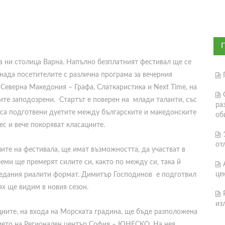
та ни столица Варна. Напълно безплатният фестивал ще се
нада посетителите с различна програма за вечерния
 Северна Македония – Графа, Слаткаристика и Next Time, на
ите заподозрени. Стартът е поверен на млади таланти, със
ра
, са подготвени дуетите между българските и македонските
об
с и вече покоряват класациите.
от
ите на фестивала, ще имат възможността, да участват в
еми ще премерят силите си, както по между си, така й
це
ледания риалити формат. Димитър Господинов е подготвил
тях ще видим в новия сезон.
из
циите, на входа на Морската градина, ще бъде разположена
твието на Регионален център София – ЮНЕСКО. На нея,