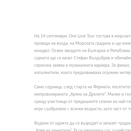
На 14 септември, One Love Tour гостува в морска
проведе на входа, на Морската градина и ще изне
концерт. Освен звездите на България и Република
сцената ще се качат Стефан Вълдобрев и обичайн
сериозна заявка в музикалната кариера. За финал
изпълнители, които предизвикваха огромен интере
Само седмица, след старта на Фермата, посетител
импровизираната „Арена на Дуелите“. Малки и гол
срещу участници от предишните сезони на най-г
игри съобразени с всички възрасти, като част от 
Водени от идеята да се възродят и запазят тради
„Алея на занаятите“. Тя се реализира със съдейс