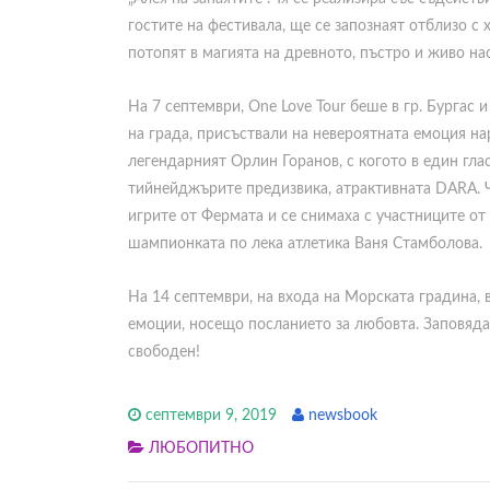
гостите на фестивала, ще се запознаят отблизо с 
потопят в магията на древното, пъстро и живо на
На 7 септември, One Love Tour беше в гр. Бургас
на града, присъствали на невероятната емоция на
легендарният Орлин Горанов, с когото в един гла
тийнейджърите предизвика, атрактивната DARA. Ч
игрите от Фермата и се снимаха с участниците от 
шампионката по лека атлетика Ваня Стамболова.
На 14 септември, на входа на Морската градина, 
емоции, носещо посланието за любовта. Заповядай
свободен!
септември 9, 2019
newsbook
ЛЮБОПИТНО