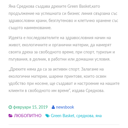
Яна Средкова създава дрехите Green Bаsket,като
продължение на успешната си бизнес линия свързана със
здравословни храни, безглутеново и клетъчно хранене със
същото наименование.
Идеята е последователите на здравословния начин на
живот, екологичните и органични материи, да намерят
своята дреха за свободното време, при спорт, туризъм и
пътувания, в делник, в работни или домашни условия.
„Дрехите няма да са за активен спорт. Залагаме на
екологични материи, шарени принтове, които освен
удобство при носене, ще създават и настроение на нашите
клиенти в свободното им време“, издава Средкова.
февруари 15, 2019
newsbook
ЛЮБОПИТНО
Green Bаsket
,
средкова
,
яна