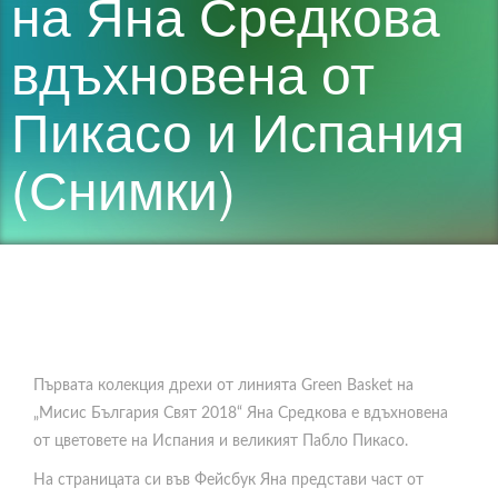
на Яна Средкова
вдъхновена от
Пикасо и Испания
(Снимки)
Първата колекция дрехи от линията Green Bаsket на
„Мисис България Свят 2018“ Яна Средкова е вдъхновена
от цветовете на Испания и великият Пабло Пикасо.
На страницата си във Фейсбук Яна представи част от