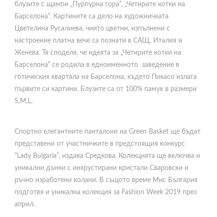
блузите с щампи „Пурпурна гора“, „Четирите котки на
Барселона“. Картините са дело на художничката
Цветелина Русалиева, чиито цветни, изпълнени с
настроение платна вече са познати в САЩ, Италия и
Женева. Тя споделя, че идеята за „Четирите котки на
Барселона“ се родила в едноименното заведение в
готическия квартала на Барселона, където Пикасо излага
първите си картини. Блузите са от 100% памук в размери
S,M,L.
Спортно елегантните панталони на Green Bаsket ще бъдат
представени от участничките в предстоящия конкурс
“Lady Bulgaria”, издава Средкова. Колекцията ще включва и
уникални дънки с инкрустирани кристали Сваровски и
ръчно изработени колани. В същото време Мис България
подготвя и уникална колекция за Fashion Week 2019 през
април.