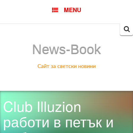
SKIP
MENU
TO
CONTENT
Searc
for:
News-Book
Сайт за светски новини
Club Illuzion
работи в петък и