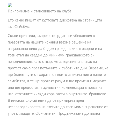
Припомняме и становището на клуба:
Ето какво пишат от култовата дискотека на страницата
във Фейсбук:
Скъпи приятели, въпреки твърдите си убеждения в
правотата на нашите искания взехме решение на
национално ниво да бъдем граждански отговорни и на
този етап да сведем до минимум гражданското си
неподчинение, като отваряме заведенията в знак на
протест само през петъчните и съботните дни. Вярваме, че
ще бъдем чути от хората, от които зависим ние и нашите
семейства, и те ще проявят разум и ще променят мерките
или ще предоставят адекватни компенсации в полза на
нас, стотиците хиляди хора заети в ощетените браншове.
В никакъв случай няма да се примирим пред
несправедливостта на взетите до този момент решение от
управляващите. Обичаме ви! Продължаваме до пълна