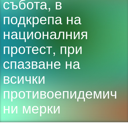
събота, в
подкрепа на
националния
протест, при
спазване на
всички
противоепидемич
ни мерки