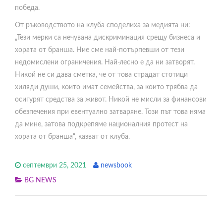
победа.
От ръководството на клуба споделиха за медията ни:
„Тези мерки са нечувана дискриминация срещу бизнеса и
хората от бранша. Ние сме най-потърпевши от тези
недомислени ограничения. Най-лесно е да ни затворят.
Никой не си дава сметка, че от това страдат стотици
хиляди души, които имат семейства, за които трябва да
осигурят средства за живот. Никой не мисли за финансови
обезпечения при евентуално затваряне. Този път това няма
да мине, затова подкрепяме националния протест на
хората от бранша“, казват от клуба.
септември 25, 2021
newsbook
BG NEWS