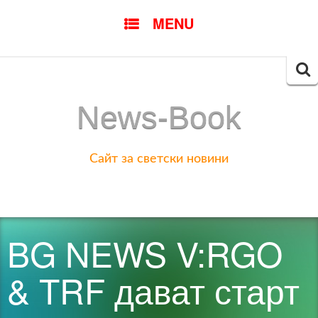
SKIP
MENU
TO
CONTENT
Searc
for:
News-Book
Сайт за светски новини
BG NEWS V:RGO
& TRF дават старт