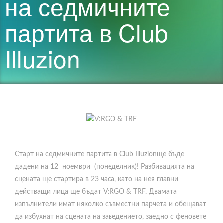
на седмичните
партита в Club
Illuzion
Старт на седмичните партита в Club Illuzionще бъде
дадени на 12 ноември (понеделник)! Разбивацията на
сцената ще стартира в 23 часа, като на нея главни
действащи лица ще бъдат V:RGO & TRF. Двамата
изпълнители имат няколко съвместни парчета и обещават
да избухнат на сцената на заведението, заедно с феновете