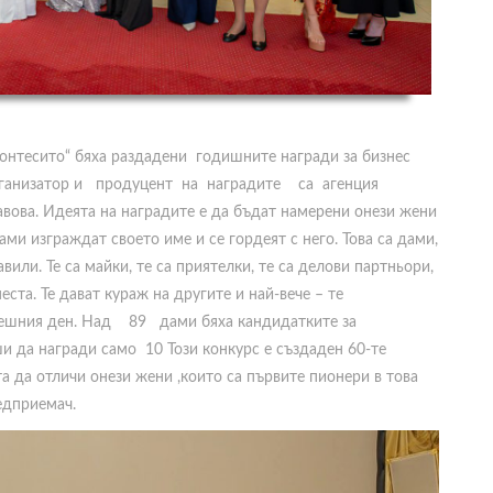
онтесито“ бяха раздадени годишните награди за бизнес
ганизатор и продуцент на наградите са агенция
 Савова. Идеята на наградите е да бъдат намерени онези жени
ами изграждат своето име и се гордеят с него. Това са дами,
вили. Те са майки, те са приятелки, те са делови партньори,
еста. Те дават кураж на другите и най-вече – те
днешния ден. Над 89 дами бяха кандидатките за
и да награди само 10 Този конкурс е създаден 60-те
а да отличи онези жени ,които са първите пионери в това
редприемач.