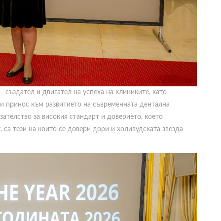
– създател и двигател на успеха на клиниките, като
и принос към развитието на съвременната дентална
ателство за високия стандарт и доверието, което
 са тези на които се довери дори и холивудската звезда