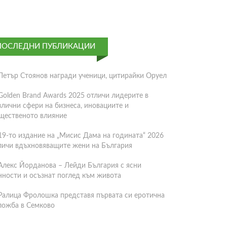
ПОСЛЕДНИ ПУБЛИКАЦИИ
Петър Стоянов награди ученици, цитирайки Оруел
Golden Brand Awards 2025 отличи лидерите в
злични сфери на бизнеса, иновациите и
щественото влияние
19-то издание на „Мисис Дама на годината“ 2026
личи вдъхновяващите жени на България
Алекс Йорданова – Лейди България с ясни
нности и осъзнат поглед към живота
Ралица Фролошка представя първата си еротична
ложба в Семково