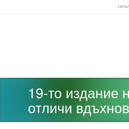
SKIP
НАЧА
TO
CONT
19-то издание 
отличи вдъхно