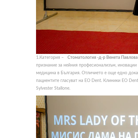
1.Категория –
Стоматология -д-р Венета Павлова
признание за нейния професионализъм, иновации 
медицина в България. Отличието е още едно доказ
пациентите гласуват на EO Dent. Клиники EO Dent,
Sylvester Stallone.