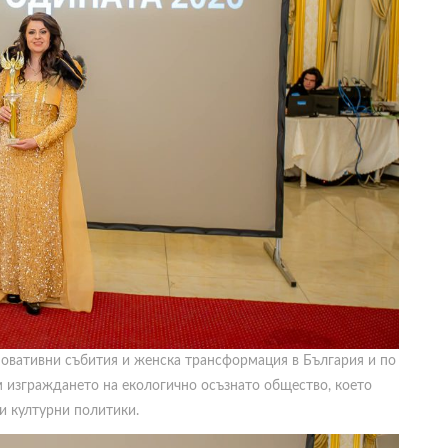
овативни събития и женска трансформация в България и по
ъм изграждането на екологично осъзнато общество, което
и културни политики.