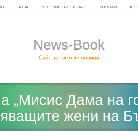
ЛО
ЗА НАС
УСЛОВИЯ ЗА ПОЛЗВАНЕ
РЕКЛАМА
КОН
ENT
News-Book
Сайт за светски новини
на „Мисис Дама на г
вяващите жени на Б