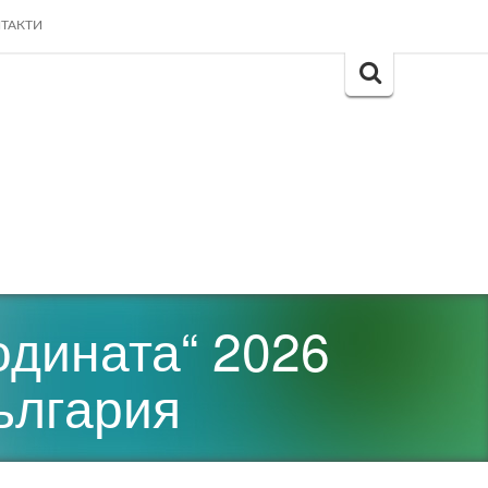
ТАКТИ
Search
for:
одината“ 2026
ългария