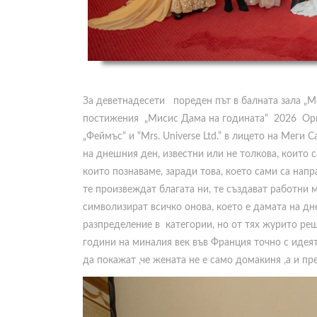
За деветнадесети пореден път в балната зала „М
постижения „Мисис Дама на годината“ 2026 Ор
„Феймъс“ и “Mrs. Universe Ltd.” в лицето на Меги
на днешния ден, известни или не толкова, които с
които познаваме, заради това, което сами са напра
те произвеждат благата ни, те създават работни м
символизират всичко онова, което е дамата на 
разпределение в категории, но от тях журито реш
години на миналия век във Франция точно с идеят
да покажат ,че жената не е само домакиня ,а и п