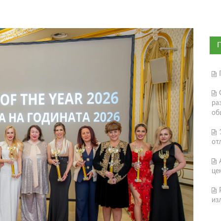
ра
об
от
це
из