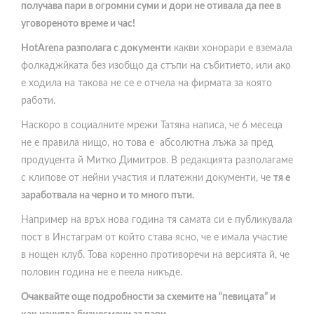
получава пари в огромни суми и дори не отивaла да пее в
уговореното време и час!
HotArena разполага с документи
какви хонорари е вземала
фолкаджйката без изобщо да стъпи на събитието, или ако
е ходила на такова не се е отчела на фирмата за която
работи.
Наскоро в социалните мрежи Татяна написа, че 6 месеца
не е правила нищо, но това е абсолютна лъжа за пред
продуцента й Митко Димитров. В редакцията разполагаме
с клипове от нейни участия и платежни документи, че
тя е
заработвала на черно и то много пъти.
Например на връх нова година тя самата си е публикувала
пост в Инстаграм от който става ясно, че е имала участие
в нощен клуб. Това коренно противоречи на версията й, че
половин година не е пеела никъде.
Очаквайте още подробности за схемите на “певицата” и