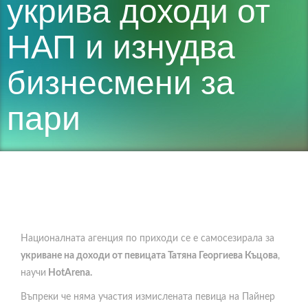
укрива доходи от
НАП и изнудва
бизнесмени за
пари
Националната агенция по приходи се е самосезирала за
укриване на доходи от певицата Татяна Георгиева Къцова
,
научи
HotArena.
Въпреки че няма участия измислената певица на Пайнер