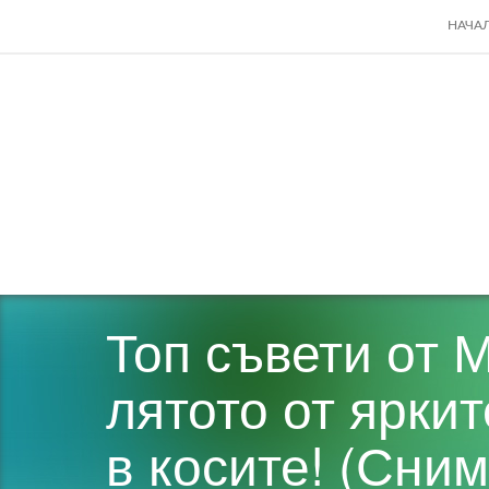
SKIP
НАЧА
TO
CONT
Топ съвети от 
лятото от ярки
в косите! (Сним