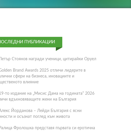
ПОСЛЕДНИ ПУБЛИКАЦИИ
Петър Стоянов награди ученици, цитирайки Оруел
Golden Brand Awards 2025 отличи лидерите в
злични сфери на бизнеса, иновациите и
щественото влияние
19-то издание на „Мисис Дама на годината“ 2026
личи вдъхновяващите жени на България
Алекс Йорданова – Лейди България с ясни
нности и осъзнат поглед към живота
Ралица Фролошка представя първата си еротична