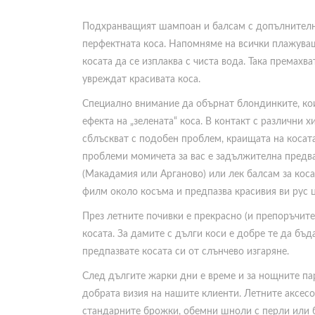
Подхранващият шампоан и балсам с допълнителна
перфектната коса. Напомняме на всички плажуващ
косата да се изплаква с чиста вода. Така премахв
увреждат красивата коса.
Специално внимание да обърнат блондинките, кои
ефекта на „зелената“ коса. В контакт с различни 
сблъскват с подобен проблем, краищата на косата
проблеми момичета за вас е задължителна предва
(Макадамия или Арганово) или лек балсам за коса,
филм около косъма и предпазва красивия ви рус ц
През летните почивки е прекрасно (и препоръчите
косата. За дамите с дълги коси е добре те да бъд
предпазвате косата си от слънчево изгаряне.
След дългите жарки дни е време и за нощните пар
добрата визия на нашите клиенти. Летните аксесо
стандарните брожки, обемни шноли с перли или б