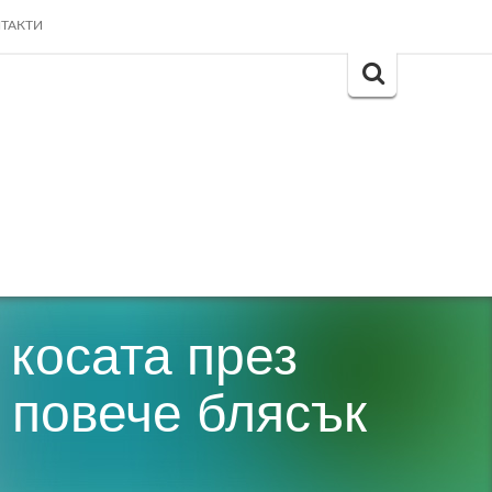
ТАКТИ
Search
for:
 косата през
а повече блясък