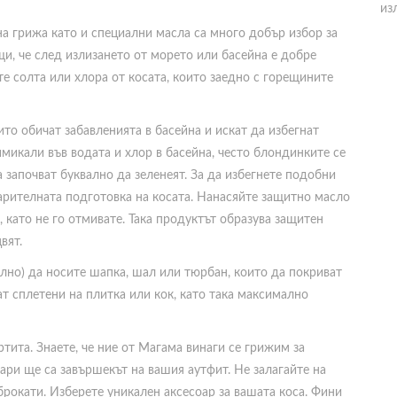
из
 грижа като и специални масла са много добър избор за
и, че след излизането от морето или басейна е добре
ате солта или хлора от косата, които заедно с горещините
то обичат забавленията в басейна и искат да избегнат
химикали във водата и хлор в басейна, често блондинките се
 започват буквално да зеленеят. За да избегнете подобни
рителната подготовка на косата. Нанасяйте защитно масло
 като не го отмивате. Така продуктът образува защитен
вят.
лно) да носите шапка, шал или тюрбан, които да покриват
ат сплетени на плитка или кок, като така максимално
тита. Знаете, че ние от Магама винаги се грижим за
ари ще са завършекът на вашия аутфит. Не залагайте на
рокати. Изберете уникален аксесоар за вашата коса. Фини