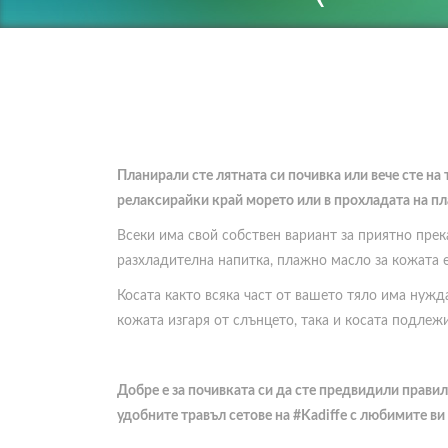
Планирали сте лятната си почивка или вече сте на
релаксирайки край морето или в прохладата на пл
Всеки има свой собствен вариант за приятно прека
разхладителна напитка, плажно масло за кожата е
Косата както всяка част от вашето тяло има нужд
кожата изгаря от слънцето, така и косата подлеж
Добре е за почивката си да сте предвидили правил
удобните травъл сетове на
#Kadiffe
с любимите ви 