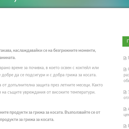
 такава, наслаждавайки се на безгрижните моменти,
анината.
рано време за почивка, в което освен с коктейл или
 добре да се подсигури и с добра грижа за косата.
ра
об
а от допълнителна защита през летните месеци. Както
и на същите увреждания от високите температури.
от
ните продукти за грижа за косата. Възползвайте се от
це
продукти за грижа за косата.