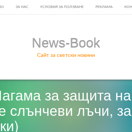
ЛО
ЗА НАС
УСЛОВИЯ ЗА ПОЛЗВАНЕ
РЕКЛАМА
КОН
ENT
News-Book
Сайт за светски новини
Магама за защита на
те слънчеви лъчи, з
ки)