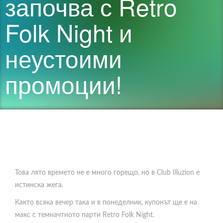
започва с Retro
Folk Night и
неустоими
промоции!
Това лято времето не е много горещо, но в Club Illuzion е
истинска жега.
Както всяка вечер така и в понеделник, купонът ще е на
макс с темначтното парти Retro Folk Night.