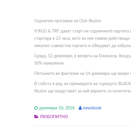
Седмична програма на Club Illuzion
V:RGO & TRF дават старт на седмичните партита в 
стартира в 23 часа, като на нея главни действащ
няколко съвместни парчета и обещават да избухна
Сряда, 12 декември, е вечерта на Емануела. Входъ
50% намаление.
Петъчните ви фантазии на 14 декември ще вихри 
В събота е ред на премиерата на горещото BLACK
Illuzion ще представят за най-верните си почитате
декември 10, 2018
newsbook
ЛЮБОПИТНО