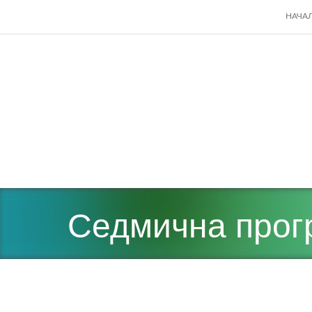
SKIP
НАЧА
TO
CONT
Седмична прогр