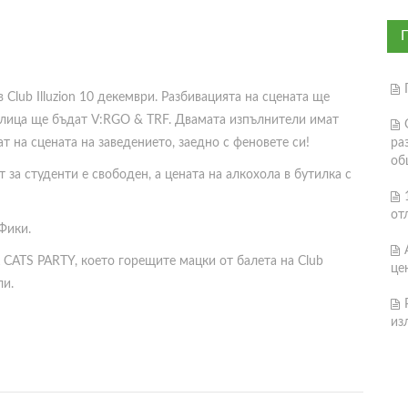
Club Illuzion 10 декември. Разбивацията на сцената ще
и лица ще бъдат V:RGO & TRF. Двамата изпълнители имат
т на сцената на заведението, заедно с феновете си!
ра
об
т за студенти е свободен, а цената на алкохола в бутилка с
от
Фики.
 CATS PARTY, което горещите мацки от балета на Club
це
ли.
из