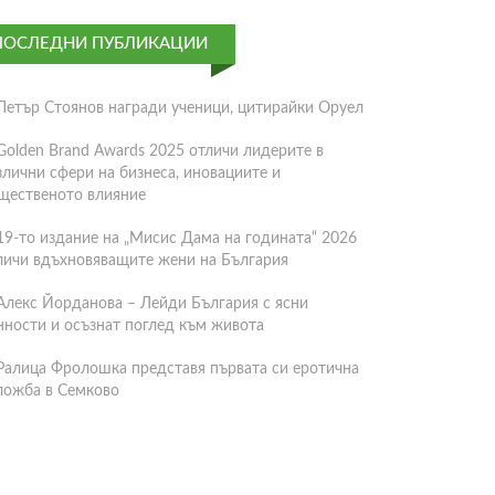
ПОСЛЕДНИ ПУБЛИКАЦИИ
Петър Стоянов награди ученици, цитирайки Оруел
Golden Brand Awards 2025 отличи лидерите в
злични сфери на бизнеса, иновациите и
щественото влияние
19-то издание на „Мисис Дама на годината“ 2026
личи вдъхновяващите жени на България
Алекс Йорданова – Лейди България с ясни
нности и осъзнат поглед към живота
Ралица Фролошка представя първата си еротична
ложба в Семково