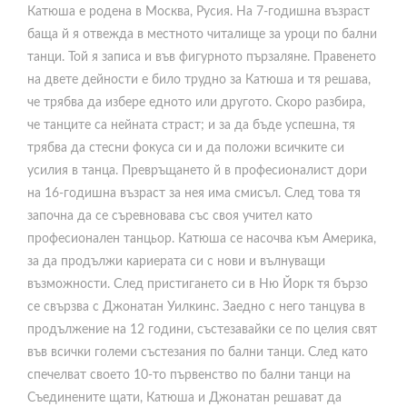
Катюша е родена в Москва, Русия. На 7-годишна възраст
баща й я отвежда в местното читалище за уроци по бални
танци. Той я записа и във фигурното пързаляне. Правенето
на двете дейности е било трудно за Катюша и тя решава,
че трябва да избере едното или другото. Скоро разбира,
че танците са нейната страст; и за да бъде успешна, тя
трябва да стесни фокуса си и да положи всичките си
усилия в танца. Превръщането й в професионалист дори
на 16-годишна възраст за нея има смисъл. След това тя
започна да се съревновава със своя учител като
професионален танцьор. Катюша се насочва към Америка,
за да продължи кариерата си с нови и вълнуващи
възможности. След пристигането си в Ню Йорк тя бързо
се свързва с Джонатан Уилкинс. Заедно с него танцува в
продължение на 12 години, състезавайки се по целия свят
във всички големи състезания по бални танци. След като
спечелват своето 10-то първенство по бални танци на
Съединените щати, Катюша и Джонатан решават да