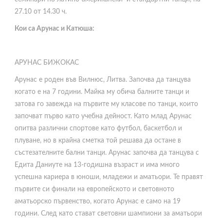
27.10 от 14.30 ч.
Кои са Арунас и Катюша:
АРУНАС БИЖОКАС
Арунас е роден във Вилнюс, Литва. Започва да танцува
когато е на 7 години. Майка му обича балните танци и
затова го завежда на първите му класове по танци, които
започват първо като учебна дейност. Като млад Арунас
опитва различни спортове като футбол, баскетбол и
плуване, но в крайна сметка той решава да остане в
състезателните бални танци. Арунас започва да танцува с
Едита Даниуте на 13-годишна възраст и има много
успешна кариера в юноши, младежи и аматьори. Те правят
първите си финали на европейското и световното
аматьорско първенство, когато Арунас е само на 19
години. След като стават световни шампиони за аматьори