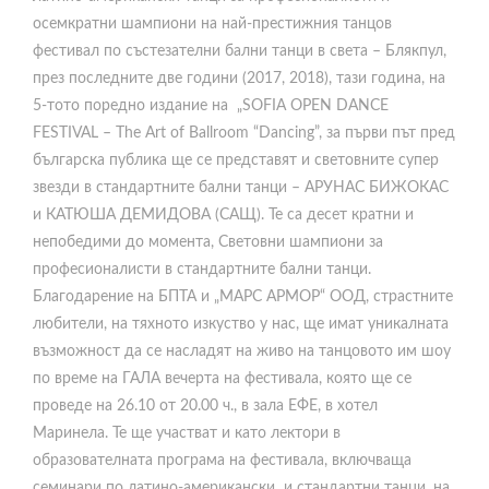
осемкратни шампиони на най-престижния танцов
фестивал по състезателни бални танци в света – Блякпул,
през последните две години (2017, 2018), тази година, на
5-тото поредно изданиe на „SOFIA OPEN DANCE
FESTIVAL – The Art of Ballroom “Dancing”, за първи път пред
българска публика ще се представят и световните супер
звезди в стандартните бални танци – АРУНАС БИЖОКАС
и КАТЮША ДЕМИДОВА (САЩ). Те са десет кратни и
непобедими до момента, Световни шампиони за
професионалисти в стандартните бални танци.
Благодарение на БПТА и „МАРС АРМОР“ ООД, страстните
любители, на тяхното изкуство у нас, ще имат уникалната
възможност да се насладят на живо на танцовото им шоу
по време на ГАЛА вечерта на фестивала, която ще се
проведе на 26.10 от 20.00 ч., в зала ЕФЕ, в хотел
Маринела. Те ще участват и като лектори в
образователната програма на фестивала, включваща
семинари по латино-американски и стандартни танци, на