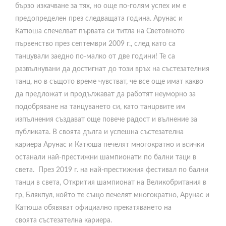
бързо изкачване за тях, но още по-голям успех им е
предопределен през следващата година. Арунас и
Катюша спечелват първата си титла на Световното
първенство през септември 2009 г., след като са
танцували заедно по-малко от две години! Те са
развълнувани да достигнат до този връх на състезателния
танц, но в същото време чувстват, че все още имат какво
да предложат и продължават да работят неуморно за
подобряване на танцуването си, като танцовите им
изпълнения създават още повече радост и вълнение за
публиката. В своята дълга и успешна състезателна
кариера Арунас и Катюша печелят многократно и всички
останали най-престижни шампионати по бални таци в
света. През 2019 г. на най-престижния фестивал по бални
танци в света, Открития шампионат на Великобритания в
гр, Блякпул, който те също печелят многократно, Арунас и
Катюша обявяват официално прекатяването на
своята състезателна кариера.