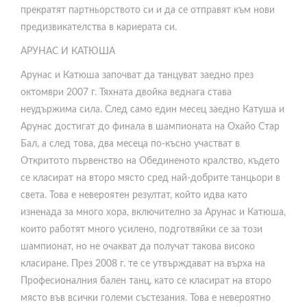
прекратят партньорството си и да се отправят към нови
предизвикателства в кариерата си.
АРУНАС И КАТЮША
Арунас и Катюша започват да танцуват заедно през
октомври 2007 г. Тяхната двойка веднага става
неудържима сила. След само един месец заедно Катуша и
Арунас достигат до финала в шампионата на Охайо Стар
Бал, а след това, два месеца по-късно участват в
Откритото първенство на Обединеното кралство, където
се класират на второ място сред най-добрите танцьори в
света. Това е невероятен резултат, който идва като
изненада за много хора, включително за Арунас и Катюша,
които работят много усилено, подготвяйки се за този
шампионат, но не очакват да получат такова високо
класиране. През 2008 г. те се утвърждават на върха на
Професионалния бален танц, като се класират на второ
място във всички големи състезания. Това е невероятно