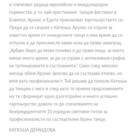
и спечелват редица европейски и международни
първенства, в т.ч. най-престижния танцов фестивал в
Блякпул, Арунас и Едита приключват партньорството си.
Преди да се свърже с Катюша, Арунас се отделя за
известно време от конкурсните танци и има време да се
отпусне и да преосмисли какво иска да прави занапред.
„Хубаво беше да имам почивка и да правя неща, за които
нямах много време, за да се справя с интензивния график
на тртенировките и състезанията.” Само след няколко
месеца обаче Арунас започва да се състезава отново, но
вече като професионалист. Той решава да помоли Катюша
да танцува с него и след като тя приема предложението
му те сформират едно дълготрайно и много успешно
партньорство довело ги до спечелването на
безпрецедентните 10 поредни световни титли за
професионалисти по състезателни бални танци.
КАТЮША ДЕМИДОВА