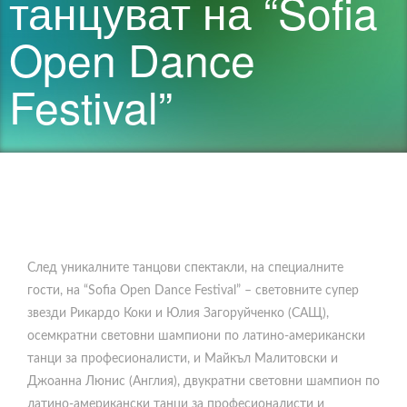
танцуват на “Sofia
Open Dance
Festival”
След уникалните танцови спектакли, на специалните
гости, на “Sofia Open Dance Festival” – световните супер
звезди Рикардо Коки и Юлия Загоруйченко (САЩ),
осемкратни световни шампиони по латино-американски
танци за професионалисти, и Майкъл Малитовски и
Джоанна Люнис (Англия), двукратни световни шампион по
латино-американски танци за професионалисти и