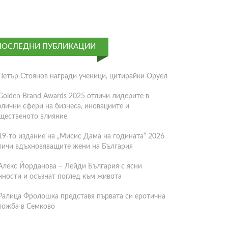
ПОСЛЕДНИ ПУБЛИКАЦИИ
Петър Стоянов награди ученици, цитирайки Оруел
Golden Brand Awards 2025 отличи лидерите в
злични сфери на бизнеса, иновациите и
щественото влияние
19-то издание на „Мисис Дама на годината“ 2026
личи вдъхновяващите жени на България
Алекс Йорданова – Лейди България с ясни
нности и осъзнат поглед към живота
Ралица Фролошка представя първата си еротична
ложба в Семково