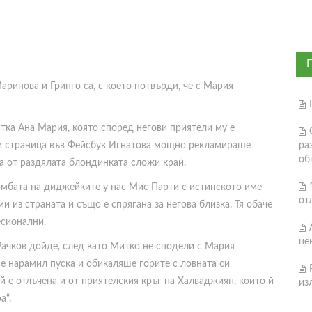
ринова и Гринго са, с което потвърди, че с Мария
тка Ана Мария, която според негови приятели му е
 си страница във Фейсбук Игнатова мощно рекламираше
ра
об
на от раздялата блондинката сложи край.
омбата на диджейките у нас Мис Парти с истинското име
от
 из страната и също е спрягана за негова близка. Тя обаче
есионални.
це
ачков дойде, след като Митко не сподели с Мария
е нарамил пуска и обикаляше горите с ловната си
 е отлъчена и от приятелския кръг на Халваджиян, които й
из
а“.