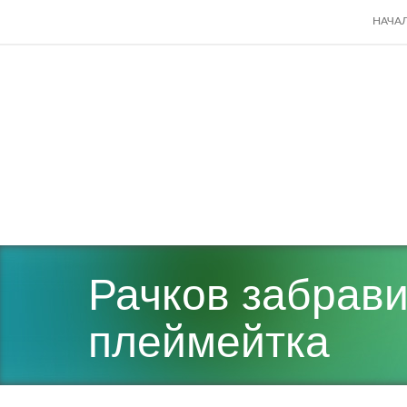
SKIP
НАЧА
TO
CONT
Рачков забрави
плеймейтка