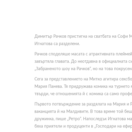
Димитър Рачков пристигна на сватбата на Софи Ма
Игнатова са разделени.
Рачков споделяше масата с атрактивната плеймей
завъртяла главата. До неотдавна в официалната
„Забраненото шоу на Рачков“, но на това покрусе
Сега за представлението на Митко агитира сексб
Мария Панева. Тя придружава комика на турнето ми
твърди, че отношенията й с комика са само проф
Първото потвърждение за раздялата на Мария и Р
ваканцията й на Малдивите. В това време той беш
дружинка, пише „Ретро“. Напоследък Игнатова май
бяха приятели и продуценти в „Господари на ефир