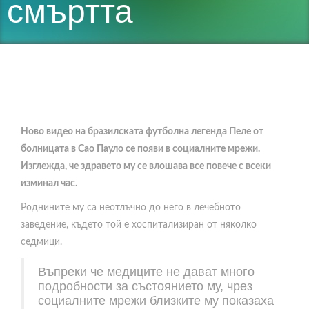
смъртта
Ново видео на бразилската футболна легенда Пеле от
болницата в Сао Пауло се появи в социалните мрежи.
Изглежда, че здравето му се влошава все повече с всеки
изминал час.
Роднините му са неотлъчно до него в лечебното
заведение, където той е хоспитализиран от няколко
седмици.
Въпреки че медиците не дават много
подробности за състоянието му, чрез
социалните мрежи близките му показаха