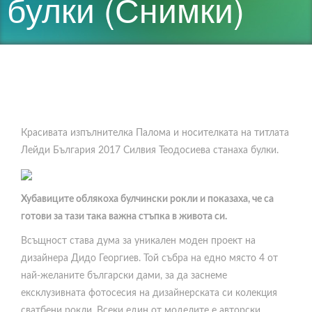
булки (Снимки)
Красивата изпълнителка Палома и носителката на титлата
Лейди България 2017 Силвия Теодосиева станаха булки.
Хубавиците облякоха булчински рокли и показаха, че са
готови за тази така важна стъпка в живота си.
Всъщност става дума за уникален моден проект на
дизайнера Дидо Георгиев. Той събра на едно място 4 от
най-желаните български дами, за да заснеме
ексклузивната фотосесия на дизайнерската си колекция
сватбени рокли. Всеки един от моделите е авторски,