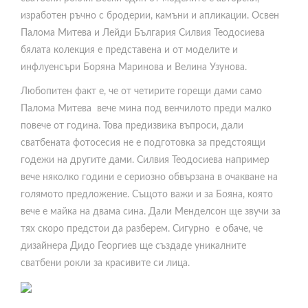
изработен ръчно с бродерии, камъни и апликации. Освен
Палома Митева и Лейди България Силвия Теодосиева
бялата колекция е представена и от моделите и
инфлуенсъри Боряна Маринова и Велина Узунова.
Любопитен факт е, че от четирите горещи дами само
Палома Митева вече мина под венчилото преди малко
повече от година. Това предизвика въпроси, дали
сватбената фотосесия не е подготовка за предстоящи
годежи на другите дами. Силвия Теодосиева например
вече няколко години е сериозно обвързана в очакване на
голямото предложение. Същото важи и за Бояна, която
вече е майка на двама сина. Дали Менделсон ще звучи за
тях скоро предстои да разберем. Сигурно е обаче, че
дизайнера Дидо Георгиев ще създаде уникалните
сватбени рокли за красивите си лица.