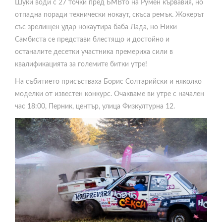
Шуки води с 27 точки пред БМВто на Румен кървавия, но
отпадна поради технически нокаут, скъса ремък. Жокерът
със зрелищен удар нокаутира баба Лада, но Ники
Самбиста се представи блестящо и достойно и
останалите десетки участника премериха сили в
квалификацията за големите битки утре!
На събитието присъстваха Борис Солтарийски и няколко
моделки от известен конкурс. Очакваме ви утре с начален
час 18:00, Перник, център, улица Физкултурна 12.