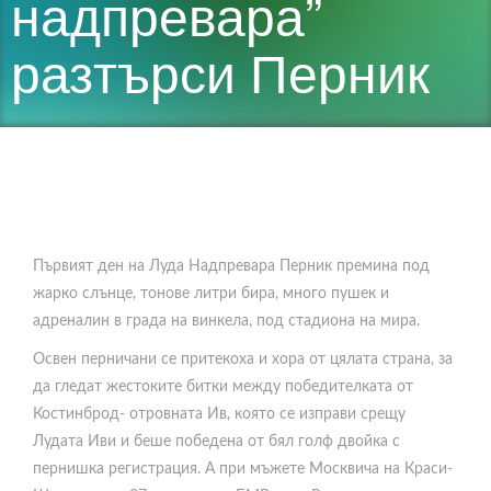
надпревара”
разтърси Перник
Първият ден на Луда Надпревара Перник премина под
жарко слънце, тонове литри бира, много пушек и
адреналин в града на винкела, под стадиона на мира.
Освен перничани се притекоха и хора от цялата страна, за
да гледат жестоките битки между победителката от
Костинброд- отровната Ив, която се изправи срещу
Лудата Иви и беше победена от бял голф двойка с
пернишка регистрация. А при мъжете Москвича на Краси-