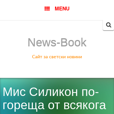
SKIP
MENU
TO
CONTENT
Searc
for:
News-Book
Сайт за светски новини
Мис Силикон по-
гореща от всякога