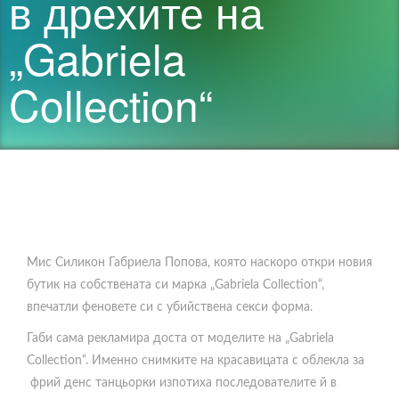
в дрехите на
„Gabriela
Collection“
Мис Силикон Габриела Попова, която наскоро откри новия
бутик на собствената си марка „Gabriela Collection“,
впечатли феновете си с убийствена секси форма.
Габи сама рекламира доста от моделите на „Gabriela
Collection“. Именно снимките на красавицата с облекла за
фрий денс танцьорки изпотиха последователите й в