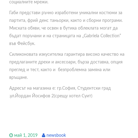
социалните мрежи.
Габи представи ръчно изработени уникални костюми за
партита, фрий денс таньорки, както и сборни програми.
Миската обяви, че освен в бутика облеклата могат да
бъдат поръчани и на страницата на „Gabriela Collection“
във Фейсбук.
Силиконовата изкусителка гарантира високо качество на
предлаганите дрехи и аксесоари, бърза доставка, опция
преглед и тест, както и безпроблемна замяна или
връщане.
Адресът на магазина е: гр.София, Студентски град
.ул.Йордан Йосифов 2(срещу хотел Суит)
май 1, 2019
newsbook