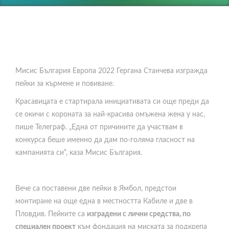
Мисис България Европа 2022 Гергана Станчева изгражда
пейки за кърмене и повиване.
Красавицата е стартирала инициативата си още преди да
се окичи с короната за най-красива омъжена жена у нас,
пише Телеграф. „Една от причините да участвам в
конкурса беше именно да дам по-голяма гласност на
кампанията си“, каза Мисис България.
Вече са поставени две пейки в Ямбол, предстои
монтиране на още една в местността Кабиле и две в
Пловдив. Пейките са
изградени с лични средства, по
специален проект
към фондация на миската за подкрепа