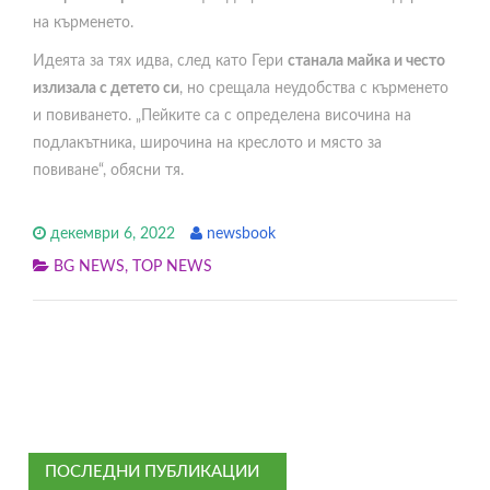
на кърменето.
Идеята за тях идва, след като Гери
станала майка и често
излизала с детето си
, но срещала неудобства с кърменето
и повиването. „Пейките са с определена височина на
подлакътника, широчина на креслото и място за
повиване“, обясни тя.
декември 6, 2022
newsbook
BG NEWS
,
TOP NEWS
ПОСЛЕДНИ ПУБЛИКАЦИИ