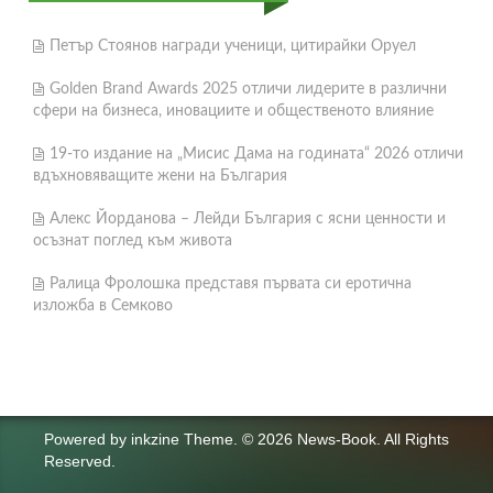
Петър Стоянов награди ученици, цитирайки Оруел
Golden Brand Awards 2025 отличи лидерите в различни
сфери на бизнеса, иновациите и общественото влияние
19-то издание на „Мисис Дама на годината“ 2026 отличи
вдъхновяващите жени на България
Алекс Йорданова – Лейди България с ясни ценности и
осъзнат поглед към живота
Ралица Фролошка представя първата си еротична
изложба в Семково
Powered by
inkzine Theme
.
© 2026 News-Book. All Rights
Reserved.