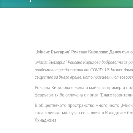
„Мисис България” Роксана Кирилова: Далеч съм от
„Мисис България” Роксана Кирилова доброволно се ра
пандемията предизвикана от
COVID-19
. Бизнес дам
същество за дълго време, като правилен и отговоре
Роксана Кирилова е жена и майка за пример и по
февруари тя бе отличена с приза ”Благотворително
В общественото пространство много често „Мисис 
талантливият малчуган се включи в Коледните бл
Яхнаджиев.