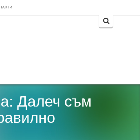
ТАКТИ
Search
for:
а: Далеч съм
правилно