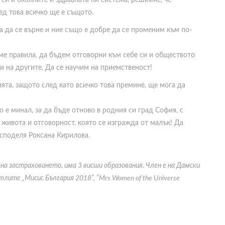
 си и околните и здравната ни система, решихме, че
д това всичко ще е същото.
а да се върне и ние също е добре да се променим към по-
аме правила, да бъдем отговорни към себе си и обществото
зи на другите. Да се научим на приемственост!
ята, защото след като всичко това премине, ще мога да
во е минал, за да бъде отново в родния си град София, с
 живота и отговорност, която се изгражда от малък! Да
 споделя Роксана Кирилова.
 на застраховането, има 3 висши образования. Член е на Дамски
тлите „Мисис България 2018”, “Mrs Women of the Universe