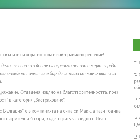
 скъпите си хора, но това е най-правилно решение!
здели със сина си в дните на ограничителните мерки заради
ата определя личния си избор, да се лиши от най-скъпото си
н.
ра
об
дражание. Отдадена изцяло на благотворителността, през
ст” в категория „Застраховане”.
от
България” е в компанията на сина си Марк, а тази година
аготворителни базари, където рисува заедно с Иван
це