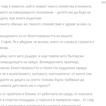
из
а, това е животът, който живеят много семейства в момента.
ването на извънредното положение – детето ми да бъде на
одата, при моите родители.
й-много обичам, но тяхното спокойствие и здраве за мен са
змущението си от безотговорността на нашите
офия. Тя е убедена, че всичко, което се случва в страната е
акова.
майка, нито като дъщеря, и още повече като български
 сънародниците ни преди Великденските празници,
озволи. Безотговорността и глупостта надделяха заради
 ли е възпитанието, културата, манталитетът, от които сме
адохте на децата си, които толкова бързо трябваше да
 момента детството им е спряло?!
от приятели и близки, от работната ни среда, от класната
ът в спортна площадка, а терасата в прекрасен парк… И след