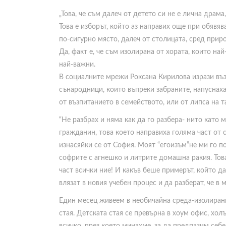
„Това, че съм далеч от детето си не е лична драм
Това е изборът, който аз направих още при обявя
по-сигурно място, далеч от столицата, сред прир
Да, факт е, че съм изолирана от хората, които на
най-важни.
В социалните мрежи Роксана Кирилова изрази въ
сънародници, които въпреки забраните, напуснаха С
от възпитанието в семейството, или от липса на т
“Не разбрах и няма как да го разбера- нито като 
гражданин, това което направиха голяма част от
изнасяйки се от София. Моят “егоизъм”не ми го п
софрите с агнешко и литрите домашна ракия. Това
част всички ние! И какъв беше примерът, който д
влязат в новия учебен процес и да разберат, че в
Един месец живеем в необичайна среда-изолирани 
стая. Детската стая се превърна в хоум офис, хол