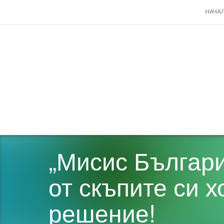
SKIP
НАЧА
TO
CONT
„Мисис Българи
от скъпите си х
решение!