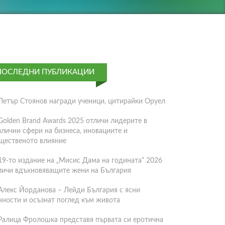
ПОСЛЕДНИ ПУБЛИКАЦИИ
Петър Стоянов награди ученици, цитирайки Оруел
Golden Brand Awards 2025 отличи лидерите в
злични сфери на бизнеса, иновациите и
щественото влияние
19-то издание на „Мисис Дама на годината“ 2026
личи вдъхновяващите жени на България
Алекс Йорданова – Лейди България с ясни
нности и осъзнат поглед към живота
Ралица Фролошка представя първата си еротична