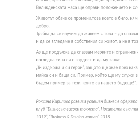
всичко, през което минахме, за да предпазим себе
Великденската маса ще оправи положението и сле
Животът обаче се промени,това което е било, ням
добро.
Трябва да се научим да живеем с това – да спазв
и да се вгледаме в собствения си живот, а не в то
Аз ще продължа да спазвам мерките и ограничени
погледна сина си с гордост и да му кажа:
„Ти издържа и си герой”, защото ще знае през как
майка си и баща си. Пример, който ще му служи в
бъдем пример за тези, които са нашето бъдеще!”,
Роксана Кирилова развива успешен бизнес в сферата
клуб “Бизнес на високи токчета”. Носителка е на ти
2019”, “Business & Fashion woman” 2018