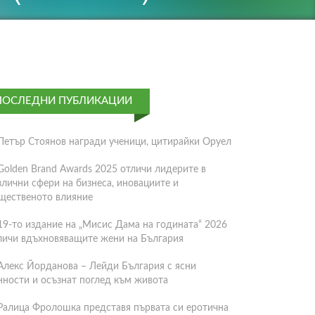
ПОСЛЕДНИ ПУБЛИКАЦИИ
Петър Стоянов награди ученици, цитирайки Оруел
Golden Brand Awards 2025 отличи лидерите в
злични сфери на бизнеса, иновациите и
щественото влияние
19-то издание на „Мисис Дама на годината“ 2026
личи вдъхновяващите жени на България
Алекс Йорданова – Лейди България с ясни
нности и осъзнат поглед към живота
Ралица Фролошка представя първата си еротична