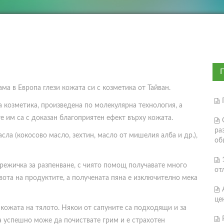
ма в Европа глези кожата си с козметика от Тайван.
а козметика, произведена по молекулярна технология, а
е им са с доказан благоприятен ефект върху кожата.
ра
сла (кокосово масло, зехтин, масло от мишелия алба и др.),
об
мрежичка за разпенване, с чиято помощ получавате много
от
вота на продуктите, а получената пяна е изключително мека
це
 кожата на тялото. Някои от сапуните са подходящи и за
а успешно може да почиствате грим и е страхотен