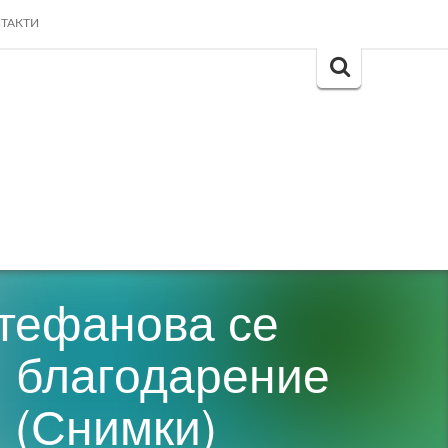
ТАКТИ
Search
for:
Стефанова се
, благодарение
 (Снимки)