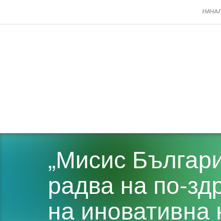
SKIP
НАЧА
TO
CONT
„Мисис Българи
радва на по-зд
на иновативна 