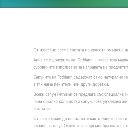
От известно време третата по красота омъжена да
Анна се е доверила на Fethiann – тайванска марк
суровините използвани за направата на продуктит
Сапуните на Fethiann съдържат само натурални ма
в тях няма пенители или други добавки.
Всеки сапун Fethiann се предлага със специална 
пяна с малко количество сапун. Това удължава жи
и плътна.
С пяната може да почиствате както лицето така и
къпане на деца. Освен това с кремообразната пян