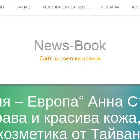
ЛО
ЗА НАС
УСЛОВИЯ ЗА ПОЛЗВАНЕ
РЕКЛАМА
КОН
ENT
News-Book
Сайт за светски новини
я – Европа“ Анна 
рава и красива кожа
козметика от Тайван