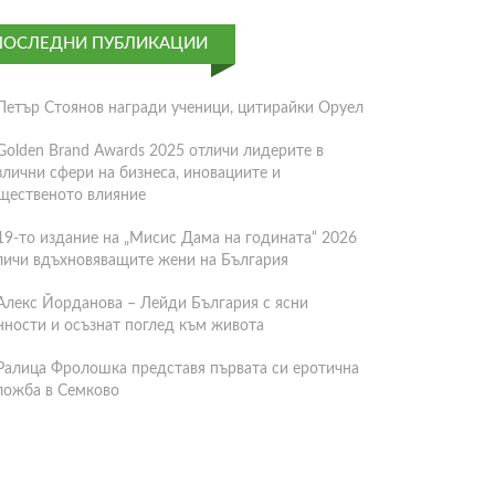
ПОСЛЕДНИ ПУБЛИКАЦИИ
Петър Стоянов награди ученици, цитирайки Оруел
Golden Brand Awards 2025 отличи лидерите в
злични сфери на бизнеса, иновациите и
щественото влияние
19-то издание на „Мисис Дама на годината“ 2026
личи вдъхновяващите жени на България
Алекс Йорданова – Лейди България с ясни
нности и осъзнат поглед към живота
Ралица Фролошка представя първата си еротична
ложба в Семково