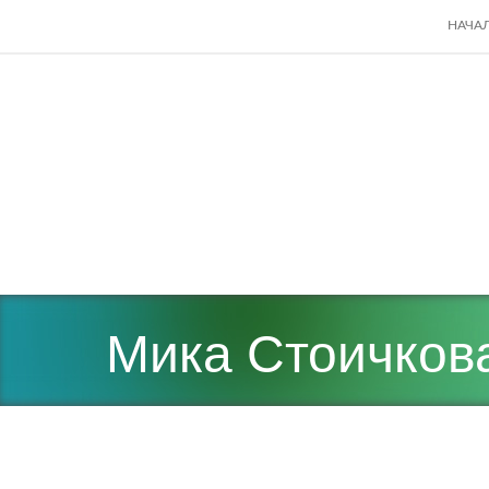
SKIP
НАЧА
TO
CONT
Мика Стоичкова