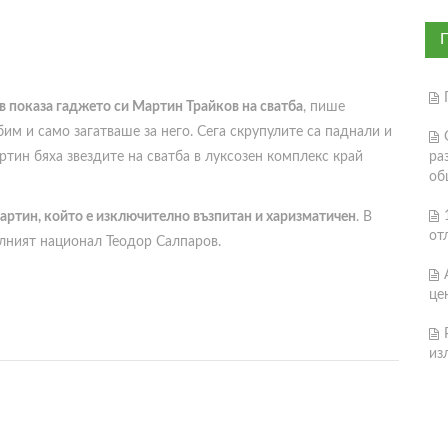
в показа гаджето си Мартин Трайков на сватба
, пише
м и само загатваше за него. Сега скрупулите са паднали и
ртин бяха звездите на сватба в луксозен комплекс край
ра
об
артин, който е изключително възпитан и харизматичен
. В
от
лният национал Теодор Салпаров.
це
из