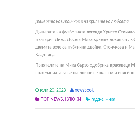
Дъщерята на Стоичков е на крилете на любовта
Дъщерята на футболната
легенда Христо Стоичко
България Днес. Досега Мика криеше новия си люби
двамата вече са публична двойка. Стоичкова и Ма
Кладница.
Приятелите на Мика бързо одобриха
красавеца М
пожеланията за вечна любов се включи и волейбо
юли 20, 2023
newsbook
TOP NEWS
,
КЛЮКИ
гадже
,
мика