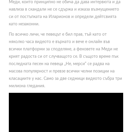
Меди, които принципно не обича да дава интервюта и да
навлиза в скандали не се сдържа и изказа възмущението
си от постъпката на Иларионов и определи дейтсвията
като незаконни.
По всичко личи, че певецът е бил прав, тъй като от
няколко часа видеото е върнато и вече е онлайн във
всички платформи за споделяне, а феновете на Меди не
крият радоста си от случващото се. В същото време пък
последната песен на певеца „Не, мерси“ се радва на
масова популярност и превзе всички челни позиции на
класациите у нас. Само за две седмици видеото събра три
милиона гледания.