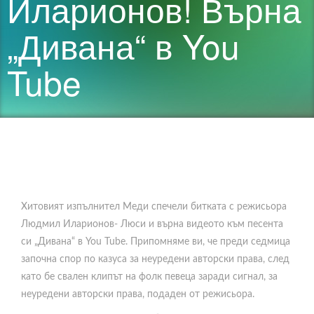
Иларионов! Върна
„Дивана“ в You
Tube
Хитовият изпълнител Меди спечели битката с режисьора
Людмил Иларионов- Люси и върна видеото към песента
си „Дивана“ в You Tube. Припомняме ви, че преди седмица
започна спор по казуса за неуредени авторски права, след
като бе свален клипът на фолк певеца заради сигнал, за
неуредени авторски права, подаден от режисьора.