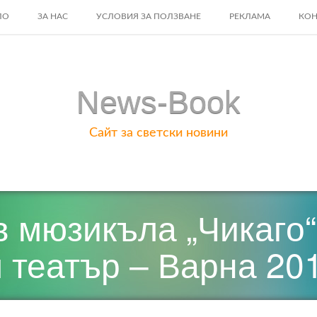
ЛО
ЗА НАС
УСЛОВИЯ ЗА ПОЛЗВАНЕ
РЕКЛАМА
КОН
ENT
News-Book
Сайт за светски новини
 мюзикъла „Чикаго“
 театър – Варна 20