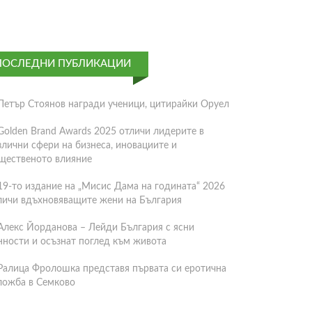
ПОСЛЕДНИ ПУБЛИКАЦИИ
Петър Стоянов награди ученици, цитирайки Оруел
Golden Brand Awards 2025 отличи лидерите в
злични сфери на бизнеса, иновациите и
щественото влияние
19-то издание на „Мисис Дама на годината“ 2026
личи вдъхновяващите жени на България
Алекс Йорданова – Лейди България с ясни
нности и осъзнат поглед към живота
Ралица Фролошка представя първата си еротична
ложба в Семково