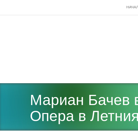
SKIP
НАЧА
TO
CONT
Мариан Бачев в
Опера в Летния