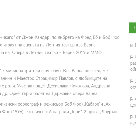
Чикаго“ от Джон Кандър, по либрето на Фред Еб и Боб Фос
е играят на сцената на Летния театър във Варна.
иша на Опера в Летния театър – Варна 2019 и ММФ
ра
об
 17 милиона зрители в цял свят. Във Варна ще гледаме
 Панкин и Маестро Страцимир Павлов, с любимците на
те роли. Участват още: Десислава Николова, Андреана
от
 др. Оркестър и балет на Държавна опера Варна.
рикански хореограф и режисьор Боб Фос („Кабаре”и „Ах,
це
 Фос (1996), е отличен с 6 награди „Тони“, 2 приза „Лоурънс
из