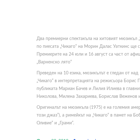
Два премиерни спектакъла на хитовият мюзикъл „
по пиесата „Чикаго“ на Морин Далас Уаткинс ще с
Премиерите на 24 юли и 16 август са част от аф
„Варненско лято“
Преведен на 10 езика, мюзикълът е гледан от над
„Чикаго“ в интерпретацията на режисьора Борис
публиката Мариан Бачев и Лилия Илиева в главни
Николова, Милена Захариева, Борислав Веженов и
Оригиналът на мюзикъла (1975) е на големия аме
този джаз”), а римейкът на „Чикаго“ в памет на Боб
Оливие“ и „Грами“.