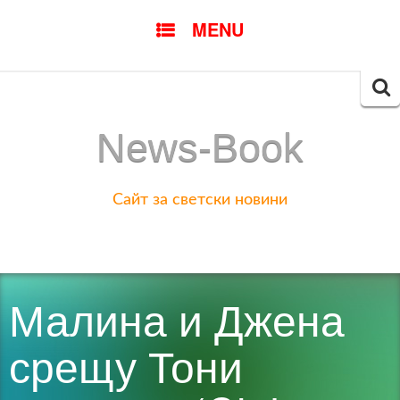
SKIP
MENU
TO
CONTENT
Searc
for:
News-Book
Сайт за светски новини
Малина и Джена
срещу Тони