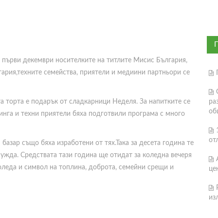
а първи декември носителките на титлите Мисис България,
ария,техните семейства, приятели и медиини партньори се
а торта е подарък от сладкарници Неделя. За напитките се
ра
об
инга и техни приятели бяха подготвили програма с много
от
базар също бяха изработени от тях.Така за десета година те
 нужда. Средствата тази година ще отидат за коледна вечеря
оледа и символ на топлина, доброта, семейни срещи и
це
из