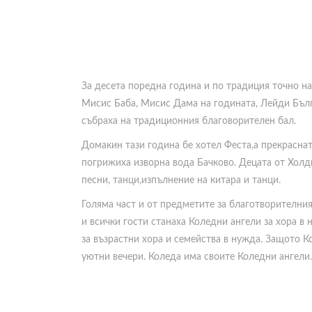
За десета поредна година и по традиция точно н
Мисис Баба, Мисис Дама на годината, Лейди Бълг
събраха на традиционния благоворителен бал.
Домакин тази година бе хотел Феста,а прекраснат
погрижиха изворна вода Бачково. Децата от Холд
песни, танци,изпълнение на китара и танци.
Голяма част и от предметите за благотворителния 
и всички гости станаха Коледни ангели за хора в
за възрастни хора и семейства в нужда. Защото К
уютни вечери. Коледа има своите Коледни ангели.