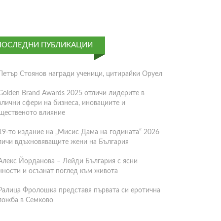
ПОСЛЕДНИ ПУБЛИКАЦИИ
Петър Стоянов награди ученици, цитирайки Оруел
Golden Brand Awards 2025 отличи лидерите в
злични сфери на бизнеса, иновациите и
щественото влияние
19-то издание на „Мисис Дама на годината“ 2026
личи вдъхновяващите жени на България
Алекс Йорданова – Лейди България с ясни
нности и осъзнат поглед към живота
Ралица Фролошка представя първата си еротична
ложба в Семково