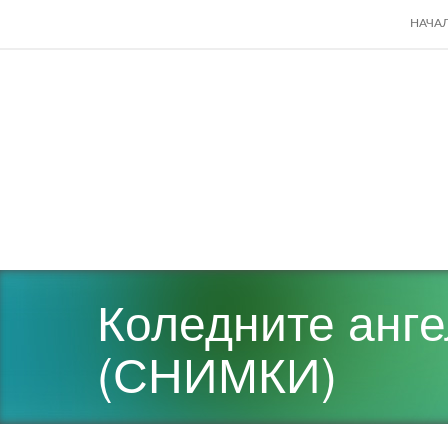
SKIP
НАЧА
TO
CONT
Коледните анге
(СНИМКИ)