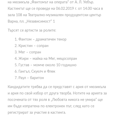
на мюзикъла „Фантомът на операта“ от А. Л. Уебър.
Кастингът ще се проведе на 06.02.2019 г. от 14.00 часа в
зала 108 на Театрално-музикален продуцентски център
Варна, пл. „Независимост“ 1
Търсят се артисти за ролите:
Фантом – драматичен тенор
Кристин – сопран
Мег – сопран
Жири – майка на Мег, мецосопран
Густав – момче около 10 годишно
Гангъл, Скуелч и Флек
Раул – баритон
Кандидатите трябва да се представят с ария от мюзикъла
и ария по свой избор от друга творба. Нотите на арията за
посочената от тях роля в „Любовта никога не умира“ ще
им бъде изпратена по електронен път, след като се
регистрират за участие в кастинга.