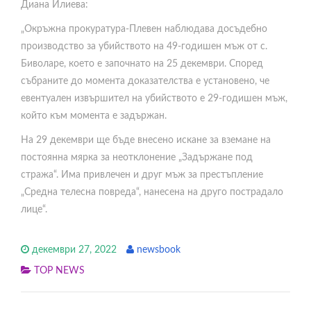
Диана Илиева:
„Окръжна прокуратура-Плевен наблюдава досъдебно
производство за убийството на 49-годишен мъж от с.
Биволаре, което е започнато на 25 декември. Според
събраните до момента доказателства е установено, че
евентуален извършител на убийството е 29-годишен мъж,
който към момента е задържан.
На 29 декември ще бъде внесено искане за вземане на
постоянна мярка за неотклонение „Задържане под
стража“. Има привлечен и друг мъж за престъпление
„Средна телесна повреда“, нанесена на друго пострадало
лице“.
декември 27, 2022
newsbook
TOP NEWS