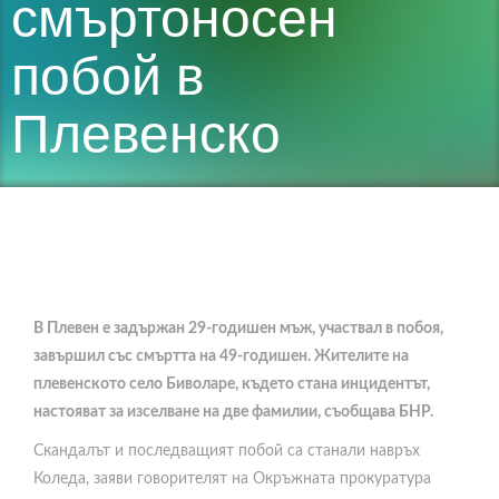
смъртоносен
побой в
Плевенско
В Плевен е задържан 29-годишен мъж, участвал в побоя,
завършил със смъртта на 49-годишен. Жителите на
плевенското село Биволаре, където стана инцидентът,
настояват за изселване на две фамилии, съобщава БНР.
Скандалът и последващият побой са станали навръх
Коледа, заяви говорителят на Окръжната прокуратура