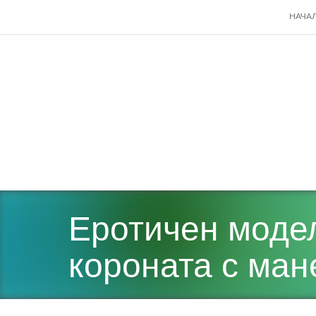
SKIP
НАЧА
TO
CONT
Еротичен модел
короната с ма