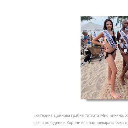
Екатерина Дойнова грабна титлата Мис Бикини. Х
секси поведение. Короните в надпреварата бяха 