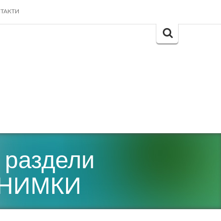
ТАКТИ
Search
for:
 раздели
 СНИМКИ