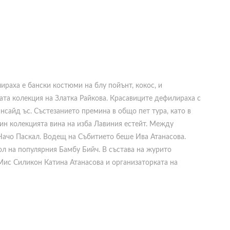
ираха е бански костюми на блу пойънт, кокос, и
ата колекция на Златка Райкова. Красавиците дефилираха с
сайд ъс. Състезанието премина в общо пет тура, като в
ин колекцията вина на изба Лавиния естейт. Между
 Начо Паскал. Водещ на Събитието беше Ива Атанасова.
ол на популярния Бамбу Бийч. В състава на журито
Мис Силикон Катина Атанасова и организаторката на