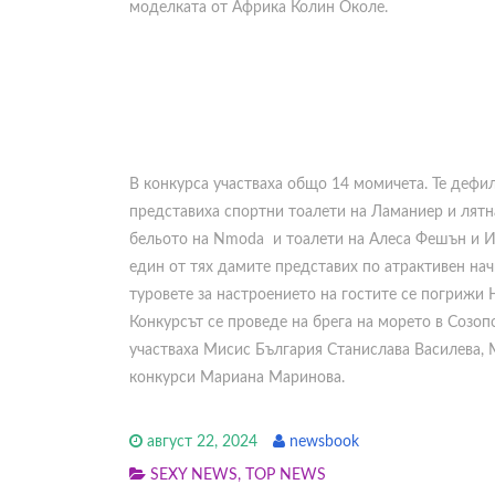
моделката от Африка Колин Околе.
В конкурса участваха общо 14 момичета. Те дефил
представиха спортни тоалети на Ламаниер и лятн
бельото на Nmoda и тоалети на Алеса Фешън и Ин
един от тях дамите представих по атрактивен нач
туровете за настроението на гостите се погрижи
Конкурсът се проведе на брега на морето в Созоп
участваха Мисис България Станислава Василева, 
конкурси Мариана Маринова.
август 22, 2024
newsbook
SEXY NEWS
,
TOP NEWS