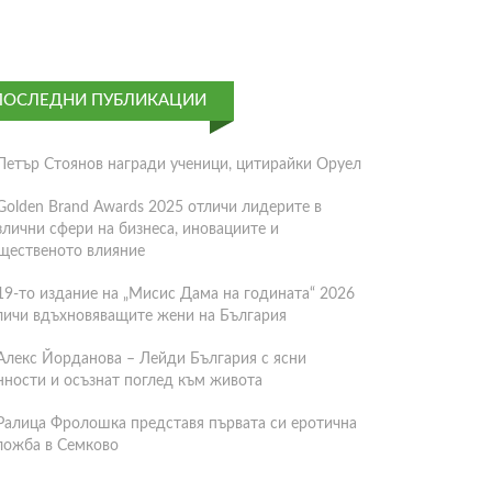
ПОСЛЕДНИ ПУБЛИКАЦИИ
Петър Стоянов награди ученици, цитирайки Оруел
Golden Brand Awards 2025 отличи лидерите в
злични сфери на бизнеса, иновациите и
щественото влияние
19-то издание на „Мисис Дама на годината“ 2026
личи вдъхновяващите жени на България
Алекс Йорданова – Лейди България с ясни
нности и осъзнат поглед към живота
Ралица Фролошка представя първата си еротична
ложба в Семково