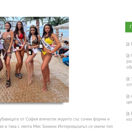
ра
об
от
це
убавицата от София впечатли журито със сочни форми и
из
две и така с лента Мис Бикини Интернешънъл се окичи топ