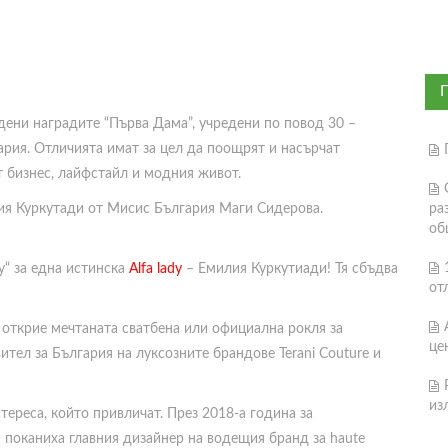
дени наградите “Първа Дама”, учредени по повод 30 –
рия. Отличията имат за цел да поощрят и насърчат
т бизнес, лайфстайл и модния живот.
лия Куркутади от Мисис България Маги Сидерова.
ра
об
y“ за една истинска
Alfa lady
– Емилия Куркутиади! Тя сбъдва
от
открие мечтаната сватбена или официална рокля за
це
ител за България на луксозните брандове Terani Couture и
из
тереса, който привличат. През 2018-а година за
 поканиха главния дизайнер на водещия бранд за haute