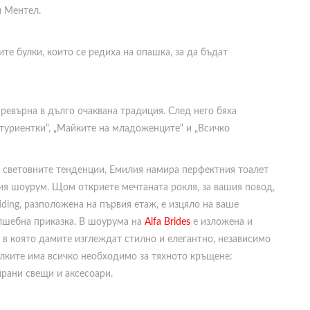
и Ментел.
е булки, които се редиха на опашка, за да бъдат
превърна в дълго очаквана традиция. След него бяха
итуриентки“, „Майките на младоженците“ и „Всичко
 световните тенденции, Емилия намира перфектния тоалет
ния шоурум. Щом откриете мечтаната рокля, за вашия повод,
ding, разположена на първия етаж, е изцяло на ваше
ълшебна приказка. В шоурума на
Alfa Brides
е изложена и
e, в която дамите изглеждат стилно и елегантно, независимо
алките има всичко необходимо за тяхното кръщене:
ирани свещи и аксесоари.