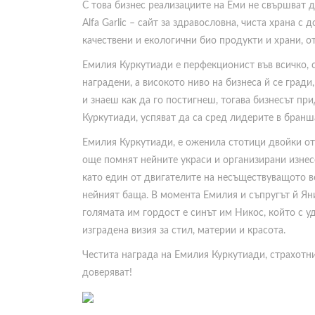
С това бизнес реализациите на Еми не свършват д
Alfa Garlic – сайт за здравословна, чиста храна с
качествени и екологични био продукти и храни, о
Емилия Куркутиади е перфекционист във всичко, с
наградени, а високото ниво на бизнеса й се гради
и знаеш как да го постигнеш, тогава бизнесът пр
Куркутиади, успяват да са сред лидерите в бранша
Емилия Куркутиади, е оженила стотици двойки от
още помнят нейните украси и организирани изнес
като един от двигателите на несъществуващото в
нейният баща. В момента Емилия и съпругът й Ян
голямата им гордост е синът им Никос, който с уд
изградена визия за стил, материи и красота.
Честита награда на Емилия Куркутиади, страхотния
доверяват!