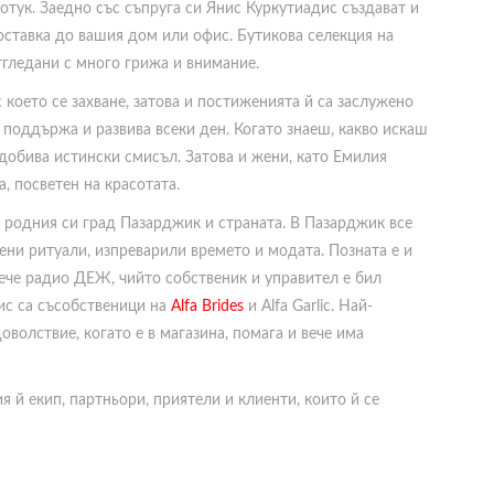
отук. Заедно със съпруга си Янис Куркутиадис създават и
 доставка до вашия дом или офис. Бутикова селекция на
тгледани с много грижа и внимание.
 което се захване, затова и постиженията й са заслужено
, поддържа и развива всеки ден. Когато знаeш, какво искаш
идобива истински смисъл. Затова и жени, като Емилия
, посветен на красотата.
 родния си град Пазарджик и страната. В Пазарджик все
ени ритуали, изпреварили времето и модата. Позната е и
ече радио ДЕЖ, чийто собственик и управител е бил
ис са съсобственици на
Alfa Brides
и Alfa Garlic. Най-
оволствие, когато е в магазина, помага и вече има
 й екип, партньори, приятели и клиенти, които й се