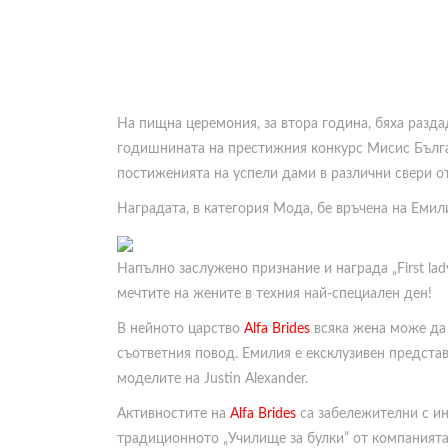
На пищна церемония, за втора година, бяха разда
годишнината на престижния конкурс Мисис Бълга
постиженията на успели дами в различни свери о
Наградата, в категория Мода, бе връчена на Еми
Напълно заслужено признание и награда „First lad
мечтите на жените в техния най-специален ден!
В нейното царство
Alfa Brides
всяка жена може да 
съответния повод. Емилия е ексклузивен представ
моделите на Justin Alexander.
Активностите на
Alfa Brides
са забележителни с ин
традиционното „Училище за булки” от компанията