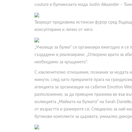
couture в булчинската мода Justin Alexander – Тон
Творецът предизвика истински фурор сред бъдещит
консултирани и лично от него.
„Училище за булки“ се организира ежегодно и се 
създадени и реализирани: „Отворени врати за аб
необходимо за кръщенето“.
С изключително отношение, познания за модата и
минути, след като прекрачите прага на грандиоз
агенцията за организация на събития Emotion Wed
разположение, за да превърне празника ви във в
колекцията „Майката на булката“ на Sarah Daniell
от възрастта и размерите си. Специално за най-м
бутикови комплекти за църквата, уникално декор