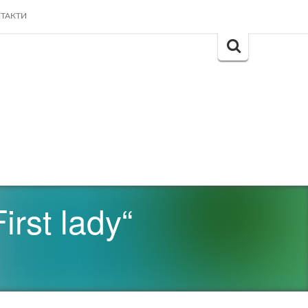
ТАКТИ
Search
for:
rst lady“