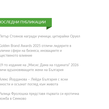
ПОСЛЕДНИ ПУБЛИКАЦИИ
Петър Стоянов награди ученици, цитирайки Оруел
Golden Brand Awards 2025 отличи лидерите в
злични сфери на бизнеса, иновациите и
щественото влияние
19-то издание на „Мисис Дама на годината“ 2026
личи вдъхновяващите жени на България
Алекс Йорданова – Лейди България с ясни
нности и осъзнат поглед към живота
Ралица Фролошка представя първата си еротична
ложба в Семково