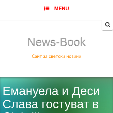
SKIP
MENU
TO
CONTENT
Searc
for:
News-Book
Сайт за светски новини
Емануела и Деси
Слава гостуват в