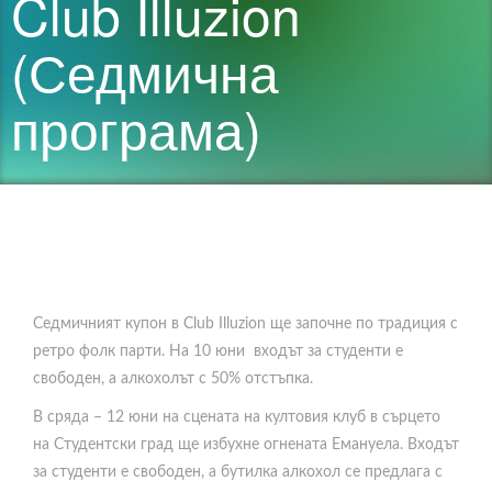
Club Illuzion
(Седмична
програма)
Седмичният купон в Club Illuzion ще започне по традиция с
ретро фолк парти. На 10 юни входът за студенти е
свободен, а алкохолът с 50% отстъпка.
В сряда – 12 юни на сцената на култовия клуб в сърцето
на Студентски град ще избухне огнената Емануела. Входът
за студенти е свободен, а бутилка алкохол се предлага с