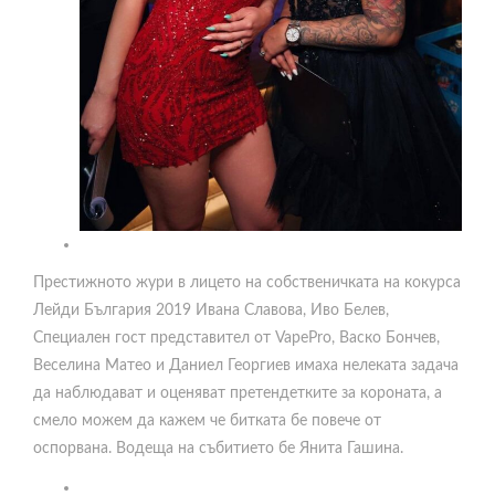
Престижното жури в лицето на собственичката на кокурса
Лейди България 2019 Ивана Славова, Иво Белев,
Специален гост представител от VapePro, Васко Бончев,
Веселина Матео и Даниел Георгиев имаха нелеката задача
да наблюдават и оценяват претендетките за короната, а
смело можем да кажем че битката бе повече от
оспорвана. Водеща на събитието бе Янита Гашина.