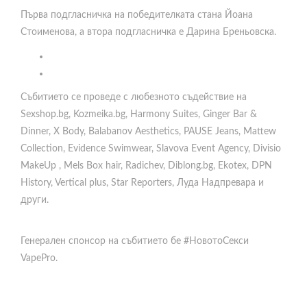
Първа подгласничка на победителката стана Йоана
Стоименова, а втора подгласничка е Дарина Бреньовска.
Събитието се проведе с любезното съдействие на
Sexshop.bg, Kozmeika.bg, Harmony Suites, Ginger Bar &
Dinner, X Body, Balabanov Aesthetics, PAUSE Jeans, Mattew
Collection, Evidence Swimwear, Slavova Event Agency, Divisio
MakeUp , Mels Box hair, Radichev, Diblong.bg, Еkotex, DPN
History, Vertical plus, Star Reporters, Луда Надпревара и
други.
Генерален спонсор на събитието бе #НовотоСекси
VapePro.