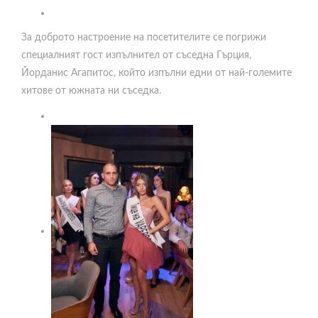
За доброто настроение на посетителите се погрижи
специалният гост изпълнител от съседна Гърция,
Йорданис Агапитос, който изпълни едни от най-големите
хитове от южната ни съседка.