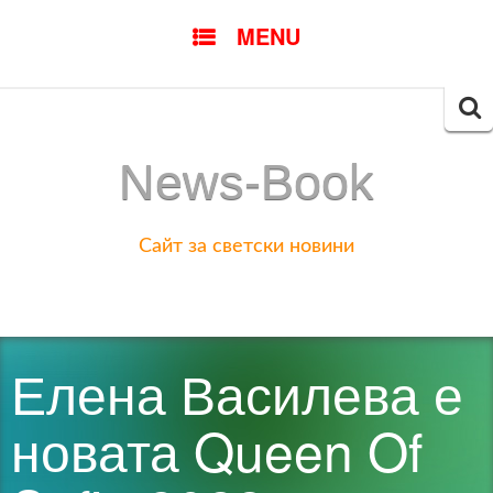
SKIP
MENU
TO
CONTENT
Searc
for:
News-Book
Сайт за светски новини
Елена Василева е
новата Queen Of