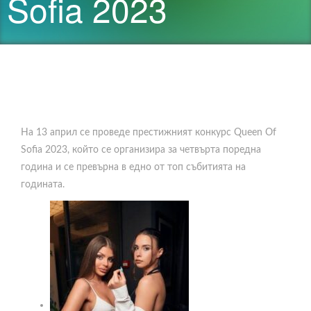
Sofia 2023
На 13 април се проведе престижният конкурс Queen Of
Sofia 2023, който се организира за четвърта поредна
година и се превърна в едно от топ събитията на
годината.