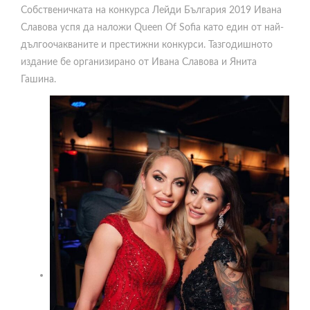
Собственичката на конкурса Лейди България 2019 Ивана
Славова успя да наложи Queen Of Sofia като един от най-
дългоочакваните и престижни конкурси. Тазгодишното
издание бе организирано от Ивана Славова и Янита
Гашина.