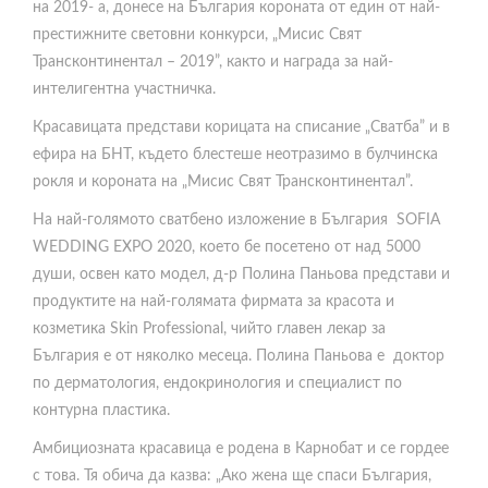
на 2019- а, донесе на България короната от един от най-
престижните световни конкурси, „Мисис Свят
Трансконтинентал – 2019”, както и награда за най-
интелигентна участничка.
Красавицата представи корицата на списание „Сватба” и в
ефира на БНТ, където блестеше неотразимо в булчинска
рокля и короната на „Мисис Свят Трансконтинентал”.
На най-голямото сватбено изложение в България SOFIA
WEDDING EXPO 2020, което бе посетено от над 5000
души, освен като модел, д-р Полина Паньова представи и
продуктите на най-голямата фирмата за красота и
козметика Skin Professional, чийто главен лекар за
България е от няколко месеца. Полина Паньова е доктор
по дерматология, ендокринология и специалист по
контурна пластика.
Амбициозната красавица е родена в Карнобат и се гордее
с това. Тя обича да казва: „Ако жена ще спаси България,