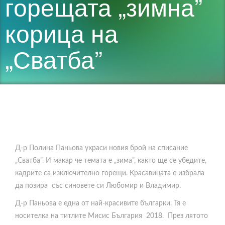
горещата „зимна”
корица на
„Сватба”
Д-р Полина Паньова украси новия брой на списание
„Сватба”. И макар че темата е „зима”, както ще се убедите,
кадрите са изключително горещи. Красавицата е избрала
да позира със синовете си Любомир и Владимир.
Д-р Паньова е една от най-красивите българки. Тя е
носителка на титлите Мисис България 2018. През лятото