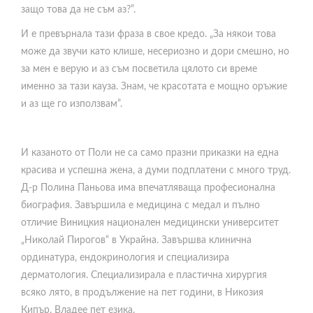
защо това да не съм аз?”.
И е превърнала тази фраза в свое кредо. „За някои това
може да звучи като клише, несериозно и дори смешно, но
за мен е верую и аз съм посветила цялото си време
именно за тази кауза. Знам, че красотата е мощно оръжие
и аз ще го използвам”.
И казаното от Поли не са само празни приказки на една
красива и успешна жена, а думи подплатени с много труд.
Д-р Полина Паньова има впечатляваща професионална
биография. Завършила е медицина с медал и пълно
отличие Виницкия национален медицински университет
„Николай Пирогов“ в Украйна. Завършва клинична
ординатура, ендокринология и специализира
дерматология. Специализирала е пластична хирургия
всяко лято, в продължение на пет години, в Никозия
Кипър. Владее пет езика.