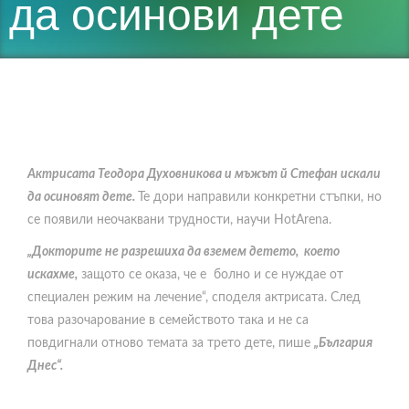
да осинови дете
Актрисата Теодора Духовникова и мъжът й Стефан искали
да осиновят дете.
Те дори направили конкретни стъпки, но
се появили неочаквани трудности, научи HotArena.
„Докторите не разрешиха да вземем детето, което
искахме,
защото се оказа, че е болно и се нуждае от
специален режим на лечение“, споделя актрисата. След
това разочарование в семейството така и не са
повдигнали отново темата за трето дете, пише
„България
Днес“.