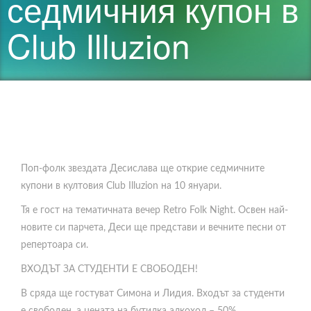
седмичния купон в
Club Illuzion
Поп-фолк звездата Десислава ще открие седмичните
купони в култовия Club Illuzion на 10 януари.
Тя е гост на тематичната вечер Retro Folk Night. Освен най-
новите си парчета, Деси ще представи и вечните песни от
репертоара си.
ВХОДЪТ ЗА СТУДЕНТИ Е СВОБОДЕН!
В сряда ще гостуват Симона и Лидия. Входът за студенти