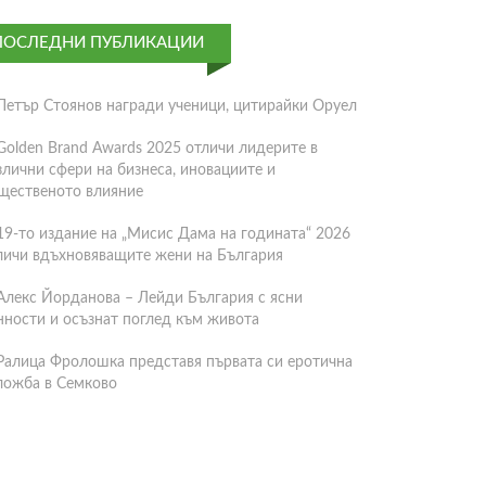
ПОСЛЕДНИ ПУБЛИКАЦИИ
Петър Стоянов награди ученици, цитирайки Оруел
Golden Brand Awards 2025 отличи лидерите в
злични сфери на бизнеса, иновациите и
щественото влияние
19-то издание на „Мисис Дама на годината“ 2026
личи вдъхновяващите жени на България
Алекс Йорданова – Лейди България с ясни
нности и осъзнат поглед към живота
Ралица Фролошка представя първата си еротична
ложба в Семково