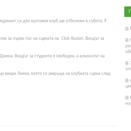
Рожденият си ден култовия клуб ще отбележи в събота, 9
е за първи път на сцената на Club Illuzion. Входът за
ра
об
Джена. Входът за студенти е свободен, а алкохолът на
от
 ще вихри Лияна, която се завръща на клубната сцена след
це
из