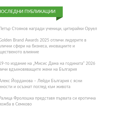
ПОСЛЕДНИ ПУБЛИКАЦИИ
Петър Стоянов награди ученици, цитирайки Оруел
Golden Brand Awards 2025 отличи лидерите в
злични сфери на бизнеса, иновациите и
щественото влияние
19-то издание на „Мисис Дама на годината“ 2026
личи вдъхновяващите жени на България
Алекс Йорданова – Лейди България с ясни
нности и осъзнат поглед към живота
Ралица Фролошка представя първата си еротична
ложба в Семково