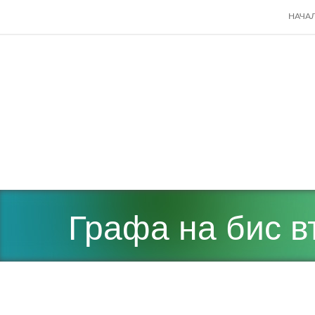
SKIP
НАЧА
TO
CONT
Графа на бис в