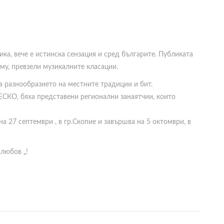
а, вече е истинска сензация и сред българите. Публиката
 му, превзели музикалните класации.
за разнообразието на местните традиции и бит.
СКО, бяха представени регионални занаятчии, които
а 27 септември , в гр.Скопие и завършва на 5 октомври, в
любов „!