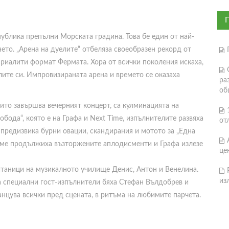
публика препълни Морската градина. Това бе един от най-
ето. „Арена на дуелите“ отбеляза своеобразен рекорд от
 риалити формат Фермата. Хора от всички поколения искаха,
ите си. Импровизираната арена и времето се оказаха
ра
об
ито завършва вечерният концерт, са кулминацията на
бода“, която е на Графа и Next Time, изпълнителите развяха
от
 предизвика бурни овации, скандирания и мотото за „Една
еме продължиха възторжените аплодисменти и Графа излезе
це
таници на музикалното училище Денис, Антон и Венелина.
из
а специални гост-изпълнители бяха Стефан Вълдобрев и
нцува всички пред сцената, в ритъма на любимите парчета.