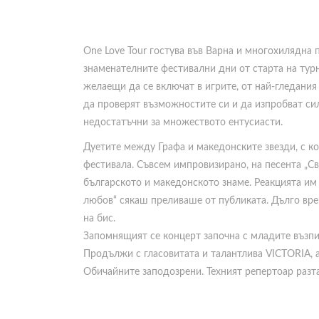
One Love Tour гостува във Варна и многохилядна 
знаменателните фестивални дни от старта на турн
желаещи да се включат в игрите, от най-гледания
да проверят възможностите си и да изпробват сил
недостатъчни за множеството ентусиасти.
Дуетите между Графа и македонските звезди, с ко
фестивала. Съвсем импровизирано, на песента „Сво
българското и македонското знаме. Реакцията им
любов“ сякаш преливаше от публиката. Дълго вр
на бис.
Запомнящият се концерт започна с младите възпи
Продължи с гласовитата и талантлива VICTORIA, 
Обичайните заподозрени. Техният репертоар разта