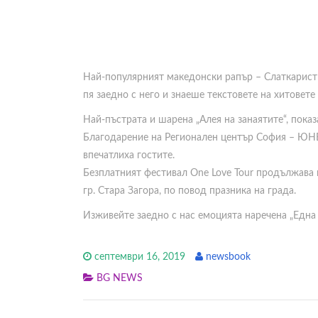
Най-популярният македонски рапър – Слаткаристик
пя заедно с него и знаеше текстовете на хитовете
Най-пъстрата и шарена „Алея на занаятите“, пока
Благодарение на Регионален център София – ЮНЕ
впечатлиха гостите.
Безплатният фестивал One Love Tour продължава н
гр. Стара Загора, по повод празника на града.
Изживейте заедно с нас емоцията наречена „Една 
септември 16, 2019
newsbook
BG NEWS