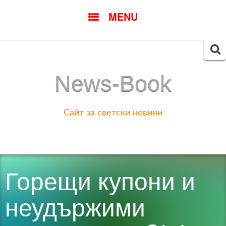
SKIP
MENU
TO
CONTENT
Searc
for:
News-Book
Сайт за светски новини
Горещи купони и
неудържими