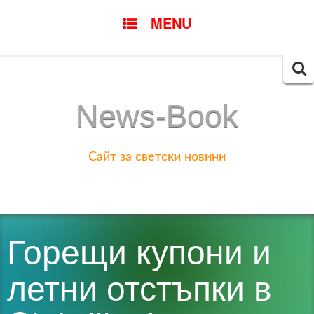
SKIP
MENU
TO
CONTENT
Searc
for:
News-Book
Сайт за светски новини
Горещи купони и
летни отстъпки в