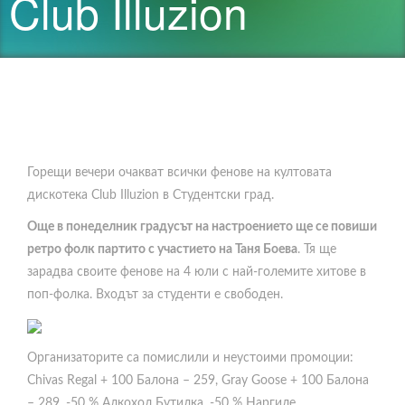
Club Illuzion
Горещи вечери очакват всички фенове на култовата
дискотека Club Illuzion в Студентски град.
Още в понеделник градусът на настроението ще се повиши
ретро фолк партито с участието на Таня Боева
. Тя ще
зарадва своите фенове на 4 юли с най-големите хитове в
поп-фолка. Входът за студенти е свободен.
Организаторите са помислили и неустоими промоции:
Chivas Regal + 100 Балона – 259, Gray Goose + 100 Балона
– 289, -50 % Алкохол Бутилка, -50 % Наргиле.