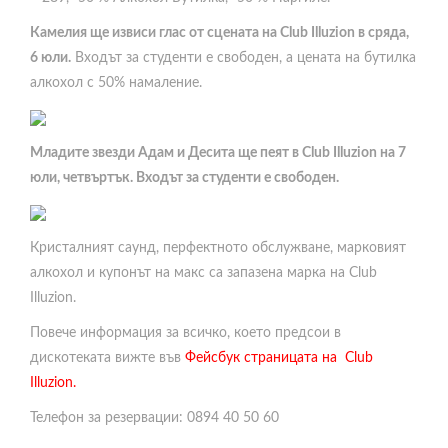
Камелия ще извиси глас от сцената на Club Illuzion в сряда,
6 юли.
Входът за студенти е свободен, а цената на бутилка
алкохол с 50% намаление.
Младите звезди Адам и Десита ще пеят в Club Illuzion на 7
юли, четвъртък. Входът за студенти е свободен.
Кристалният саунд, перфектното обслужване, марковият
алкохол и купонът на макс са запазена марка на Club
Illuzion.
Повече информация за всичко, което предсои в
дискотеката вижте във
Фейсбук страницата на Club
Illuzion.
Телефон за резервации: 0894 40 50 60