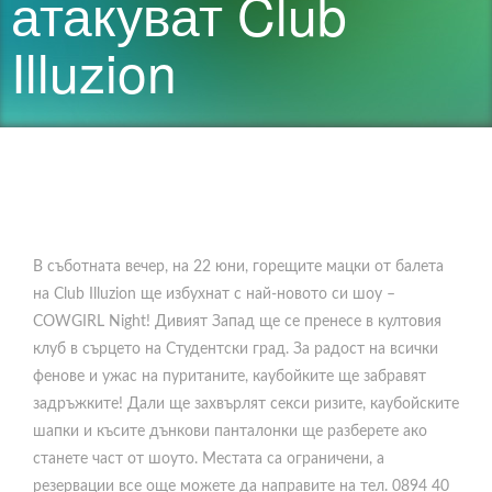
атакуват Club
Illuzion
В съботната вечер, на 22 юни, горещите мацки от балета
на Club Illuzion ще избухнат с най-новото си шоу –
COWGIRL Night! Дивият Запад ще се пренесе в култовия
клуб в сърцето на Студентски град. За радост на всички
фенове и ужас на пуританите, каубойките ще забравят
задръжките! Дали ще захвърлят секси ризите, каубойските
шапки и късите дънкови панталонки ще разберете ако
станете част от шоуто. Местата са ограничени, а
резервации все още можете да направите на тел. 0894 40