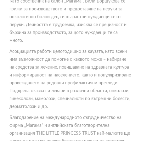
грижи за производството и предоставяне на перуки за
онкологично болни деца и възрастни нуждаещи се от
перуки. Дейността е трудоемка, изисква се прецизност и
бързина за производството, защото нуждаещи те са
много.
Асоциацията работи целогодишно за каузата, като всеки
има възможност да помогне с каквото може – набиране
на средства за лечение, повишаване на здравната култура
и информираност на населението, както и популяризиране
провеждането на редовни профилактични прегледи.
Подкрепа оказват и лекари в различни области, онколози,
гинеколози, мамолози, специалисти по вътрешни болести,
дерматолози и др.
Благодарение на международното сътрудничество на
фирма „Магама“ и английската благотворителна
организация THE LITTLE PRINCESS TRUST най-малките ще
могат да получат повече безплатни перуки от естествен