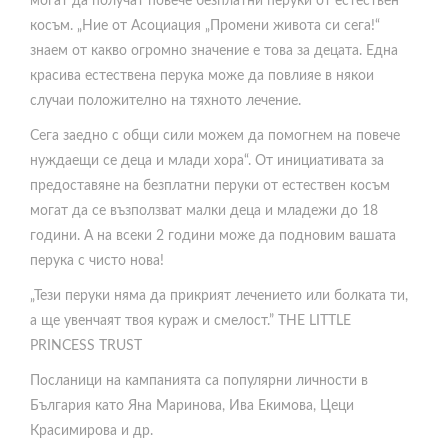
косъм. „Ние от Асоциация „Промени живота си сега!“
знаем от какво огромно значение е това за децата. Една
красива естествена перука може да повлияе в някои
случаи положително на тяхното лечение.
Сега заедно с общи сили можем да помогнем на повече
нуждаещи се деца и млади хора“. От инициативата за
предоставяне на безплатни перуки от естествен косъм
могат да се възползват малки деца и младежи до 18
години. А на всеки 2 години може да подновим вашата
перука с чисто нова!
„Тези перуки няма да прикрият лечението или болката ти,
а ще увенчаят твоя кураж и смелост.” THE LITTLE
PRINCESS TRUST
Посланици на кампанията са популярни личности в
България като Яна Маринова, Ива Екимова, Цеци
Красимирова и др.