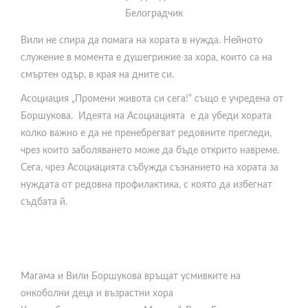
.
Белоградчик
Вили не спира да помага на хората в нужда. Нейното
служение в момента е душегрижие за хора, които са на
смъртен одър, в края на дните си.
Асоциация „Промени живота си сега!” също e учредена от
Боршукова. Идеята на Асоциацията е да убеди хората
колко важно е да не пренебрегват редовните прегледи,
чрез които заболяването може да бъде открито навреме.
Сега, чрез Асоциацията събужда съзнанието на хората за
нуждата от редовна профилактика, с която да избегнат
съдбата й.
Магама и Вили Боршукова връщат усмивките на
онкоболни деца и възрастни хора
Като собственик на салон „Магама“, Вили Боршукова се