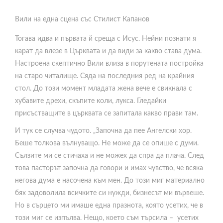
Вили на една сцена със Стилист Капанов
Тогава идва и първата й среща с Исус. Нейни познати я
карат да влезе в Църквата и да види за какво става дума.
Настроена скептично Вили влиза в порутената постройка
на старо читалище. Сяда на последния ред на крайния
стол. До този момент младата жена вече е свикнала с
хубавите дрехи, скъпите коли, лукса. Гледайки
присъстващите в църквата се запитала какво прави там.
И тук се случва чудото. „Започна да пее Ангелски хор.
Беше толкова вълнуващо. Не може да се опише с думи.
Сълзите ми се стичаха и не можех да спра да плача. След
това пасторът започна да говори и имах чувство, че всяка
негова дума е насочена към мен. До този миг материално
бях задоволила всичките си нужди, бизнесът ми вървеше.
Но в сърцето ми имаше една празнота, която усетих, че в
този миг се изпълва. Нещо, което съм търсила – усетих