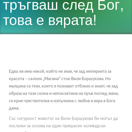
тръгваш след Бог,
това е вярата!
Едва ли има някой, който не знае, че зад империята за
красота – салони „Магама“ стои Вили Боршукова. Но
малцина са тези, които я познават отблизо и знаят, че зад
образа на тази силна и непоклатима на пръв поглед жена,
се крие чувствителна и изпълнена с любов и вяра в Бога
дама.
Със сигурност животът на Вили Боршукова би могъл да
послужи за основа на един прекрасен холивудски