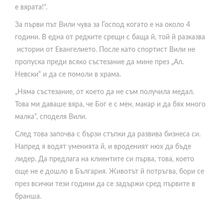
е вярата!“.
За първи път Вили чува за Господ когато е на около 4
години. В една от редките срещи с баща й, той й разказва
истории от Евангелието. После като спортист Вили не
пропуска преди всяко състезание да мине през „Ал.
Невски“ и да се помоли в храма.
„Няма състезание, от което да не съм получила медал.
Това ми даваше вяра, че Бог е с мен, макар и да бях много
малка“, споделя Вили.
След това започва с бързи стъпки да развива бизнеса си.
Напред я водят уменията й, и вроденият нюх да бъде
лидер. Да предлага на клиентите си първа, това, което
още не е дошло в България. Животът й потръгва, бори се
през всички тези години да се задържи сред първите в
бранша.