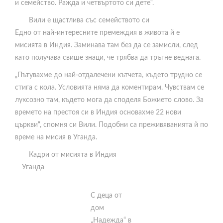
и семейство. Ражда и четвъртото си дете“.
и
и
м
о
Вили е щастлива със семейството си
и
с
Едно от най-интересните премеждия в живота й е
р
т
мисията в Индия. Заминава там без да се замисли, след
о
а
като получава свише знаци, че трябва да тръгне веднага.
в
н
„Пътувахме до най-отдалечени кътчета, където трудно се
а
а
стига с кола. Условията няма да коментирам. Чувствам се
.
л
луксозно там, където мога да споделя Божието слово. За
о
времето на престоя си в Индия основахме 22 нови
в
църкви“, спомня си Вили. Подобни са преживяванията й по
г
време на мисия в Уганда.
о
д
Кадри от мисията в Индия
и
Уганда
н
и
С деца от
т
дом
е
„Надежда“ в