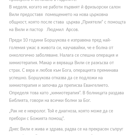
л
и
В неделя, когато не работи първият й фризьорски салон
и
я
Вили предоставя помещението на нова църковна
к
т
общност, която после става църква „Приятели“ с помощта
у
е
на Вили и пастор Людмил Арсов.
м
л
у
с
Преди 10 години Боршукова е изправена пред най-
в
т
големия ужас в живота си, научавайки, че е болна от
а
в
онкологично заболяване. Налага се спешна операция и
н
о
химиотерапия. Макар и вярваща Вили се разкъсва от
а
п
страх. С вяра и любов към Бога, операцията преминава
Ц
р
успешно. Боршукова отказва да се подложи на
е
о
химиотерапия и започва да преписва Евангелието.
ц
в
Определя това като „химиотерапия“. В болницата раздава
и
е
Библията, говори на всички болни за Бог.
К
р
„Рак не е некролог. Той е диагноза, която може да се
р
е
пребори с Божията помощ“.
а
н
Днес Вили е жива и здрава, радва се на прекрасен съпруг
с
о