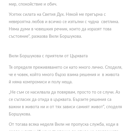
мир, спокойствие и обич.
Усетих силата на Светия Дух. Някой ме прегърна с
невероятна любов и всичко се изпълни с чудна светлина.
Няма думи в човешкия речник, които да изразят това
състояние“, разказва Вили Боршукова.
Вили Боршукова с приятели от Църквата
Тя определя преживяването си като много лично. Споделя,
че е човек, който много бързо взима решения и в живота
й няма компромиси и полу неща.
„Не съм се насилвала да повярвам, просто то се случи. Аз
се съгласих да отида в църквата. Бързите решения са
важни в живота ни и от тях зависи самият живот“, споделя
Боршукова.
От тогава всяка неделя Вили не пропуска служба, ходи в