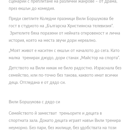
сценарий с преплитане на различни жанрове – от драма,
през екшън до комедия.
Преди светлите Коледни празници Вили Боршукова бе
гост в студиото на „Българска Християнска телевизия“.
Зрителите бяха поразени от нейната откровеност и лична
история, която на места звучи дори нереално.
„Моят живот е наситен с екшън от началото до сега. Като
малка тренирах джудо, дори станах „Майстор на спорта“.
Детството на Вили никак не било радостно. Израснала без
семейство, или по-точно без такова, каквото имат всички
деца. Отгледана е от дядо си.
Вили Боршукова с дядо си
Семейството й заместват треньорите и децата в
спортната зала. Докато децата играят навън Вили тренира
неуморно. Без пари, без жилище, без удобствата на този