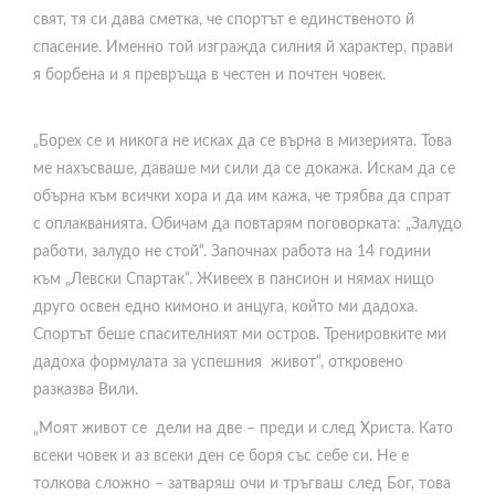
свят, тя си дава сметка, че спортът е единственото й
спасение. Именно той изгражда силния й характер, прави
я борбена и я превръща в честен и почтен човек.
„Борех се и никога не исках да се върна в мизерията. Това
ме нахъсваше, даваше ми сили да се докажа. Искам да се
обърна към всички хора и да им кажа, че трябва да спрат
с оплакванията. Обичам да повтарям поговорката: „Залудо
работи, залудо не стой“. Започнах работа на 14 години
към „Левски Спартак“. Живеех в пансион и нямах нищо
друго освен едно кимоно и анцуга, който ми дадоха.
Спортът беше спасителният ми остров. Тренировките ми
дадоха формулата за успешния живот“, откровено
разказва Вили.
„Моят живот се дели на две – преди и след Христа. Като
всеки човек и аз всеки ден се боря със себе си. Не е
толкова сложно – затваряш очи и тръгваш след Бог, това