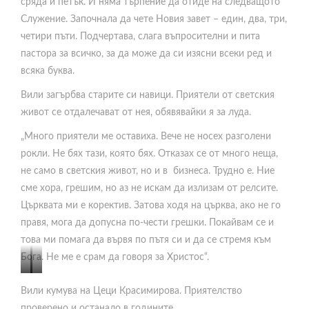
сряда и петък. И няма търпение да отиде на следващото
Служение. Започнала да чете Новия завет – един, два, три,
четири пъти. Подчертава, слага въпросителни и пита
пастора за всичко, за да може да си изясни всеки ред и
всяка буква.
Вили загърбва старите си навици. Приятели от светския
живот се отдалечават от нея, обявявайки я за луда.
„Много приятели ме оставиха. Вече не носех разголени
рокли. Не бях тази, която бях. Отказах се от много неща,
не само в светския живот, но и в бизнеса. Трудно е. Ние
сме хора, грешим, но аз не искам да излизам от релсите.
Църквата ми е коректив. Затова ходя на църква, ако не го
правя, мога да допусна по-чести грешки. Покайвам се и
това ми помага да вървя по пътя си и да се стремя към
Бога. Не ме е срам да говоря за Христос“.
В
П
Вили кумува на Цеци Красимирова. Приятелство
и
р
проверено и останало в годините.