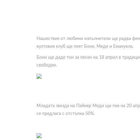
Нашествие от любими изпълнители ще радва фенове
култовия клуб ще пеят Бони, Меди и Емануела.
Бони ще даде тон за песен на 18 април в традици
свободен.
Младата звезда на Пайнер Меди ще пее на 20 апри
се предлага с отстъпка 50%.