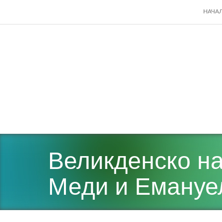
SKIP
НАЧА
TO
CONT
Великденско нас
Меди и Емануе