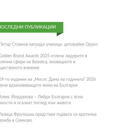
ПОСЛЕДНИ ПУБЛИКАЦИИ
Петър Стоянов награди ученици, цитирайки Оруел
Golden Brand Awards 2025 отличи лидерите в
злични сфери на бизнеса, иновациите и
щественото влияние
19-то издание на „Мисис Дама на годината“ 2026
личи вдъхновяващите жени на България
Алекс Йорданова – Лейди България с ясни
нности и осъзнат поглед към живота
Ралица Фролошка представя първата си еротична
ложба в Семково