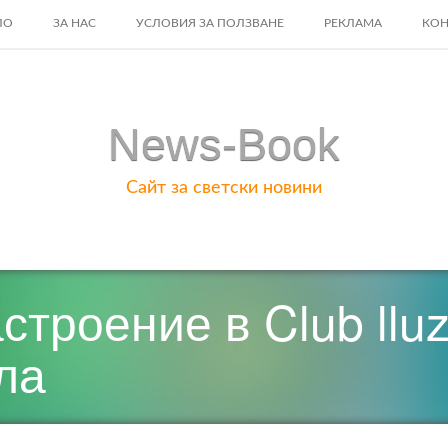
ЛО
ЗА НАС
УСЛОВИЯ ЗА ПОЛЗВАНЕ
РЕКЛАМА
КОН
ENT
News-Book
Сайт за светски новини
троение в Club lluz
ла