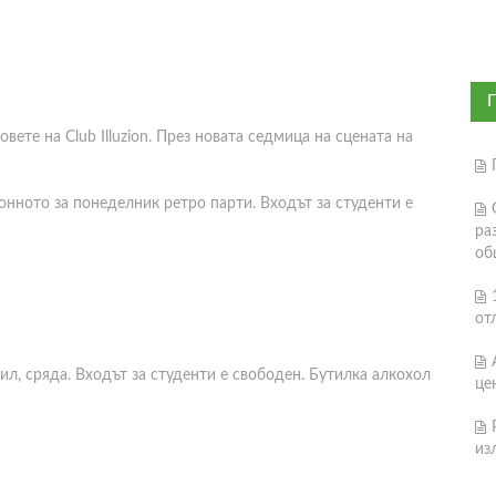
те на Club Illuzion. През новата седмица на сцената на
онното за понеделник ретро парти. Входът за студенти е
ра
об
от
л, сряда. Входът за студенти е свободен. Бутилка алкохол
це
из