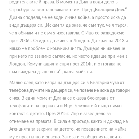
родителските й права. В момента Диана води дело в
Страсбург за възстановяването им. Пред
„България Днес“
Диана споделя, че не води лична война, а просто иска да
види дъщеря си. „Искам тя да знае, че съм тук, че я търся,
че я обичам и не съм я изоставила. С Ицо се разведохме
през 2006г. Отидох да живея в Лондон. До края на 2013-а
нямахме проблем с комуникацията. Дъщеря ни живееше
при него по взаимно съгласие, но често идваше при мен в
Лондон, Комуникацията спря през 2014г. и оттогава не
съм виждала дъщеря си“ , казва майката.
Малко след като изпраща дъщеря си в България
чува от
телефона думите на дъщеря си, че повече не иска да говори
с нея.
В един момент Диана се оказва блокирана от
телефоните на щерка си и Ицо. Близките й също нямат
контакт с детето. През 2015г. Ицо е завел дело за
отнемане на правата. В сила е присъда, както и доклад на
Агенцията за закрила на детето, че поведението на майка
му е престъпно и опасно. Затова и съобщенията, които