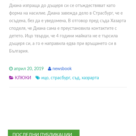
Диана изпраща до дъщеря си се отъждествяват като
форма на насилие. Диана завежда дело в Страсбург, че е
осъдена, без да е уведомена, В отговор пред съда Хазарта
споделя, че Диана сама е преустановила контактите с
детето. Ицо твърди, че 4 години майката не е търсила
дъщеря си, а го е направила едва при връщането си в
България.
април 20, 2019
newsbook
КЛЮКИ
ицо
,
страсбург
,
съд
,
хазрарта
ПОСЛЕДНИ ПУБЛИКАЦИИ