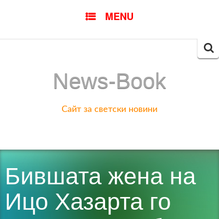
SKIP
MENU
TO
CONTENT
Searc
for:
News-Book
Сайт за светски новини
Бившата жена на
Ицо Хазарта го