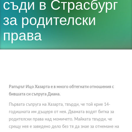
съди в Страсбург
за родителски
права
Рапърът Ицо Хазарта е в много обтегнати отношения с
бившата си съпруга Диана.
Първата съпруга на Хазарта, твърди, че той крие 14-
годишната им дъщеря от нея. Двамата водят битка за
родителски права над момичето. Майката твърди, че
срещу нея е заведено дело без тя да знае за отнемане на