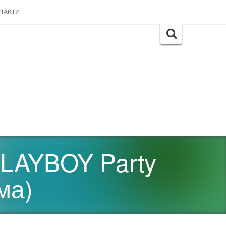
ТАКТИ
Search
for:
PLAYBOY Party
ма)