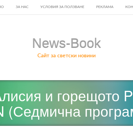
ЛО
ЗА НАС
УСЛОВИЯ ЗА ПОЛЗВАНЕ
РЕКЛАМА
КОН
ENT
News-Book
Сайт за светски новини
Aлисия и горещото 
N (Седмична програ