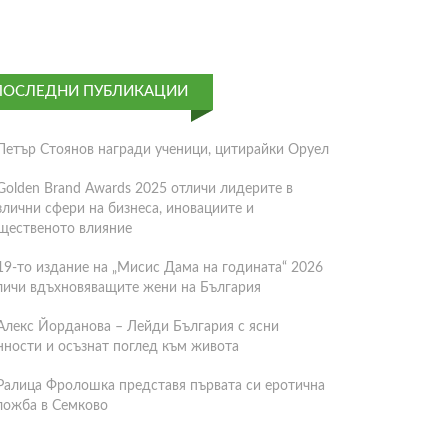
ПОСЛЕДНИ ПУБЛИКАЦИИ
Петър Стоянов награди ученици, цитирайки Оруел
Golden Brand Awards 2025 отличи лидерите в
злични сфери на бизнеса, иновациите и
щественото влияние
19-то издание на „Мисис Дама на годината“ 2026
личи вдъхновяващите жени на България
Алекс Йорданова – Лейди България с ясни
нности и осъзнат поглед към живота
Ралица Фролошка представя първата си еротична
ложба в Семково