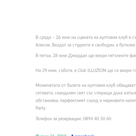
В сряда – 26 юни на сцената на култовия клуб в 
Алисия. Входът за студенти е свободен, а бутилка
В петък, 28 юни Джордан ще вихри петъчните фан
На 29 юни, събота, в Club ILLUZION ще се вихри 
Момичетата от балета на култовия клуб обещават
сетивата, скандален свят със спиращи дъха изпъл
обстановка, перфектният саунд и марковите напи
Party.
Телефон за резервации: 0894 40 50 60