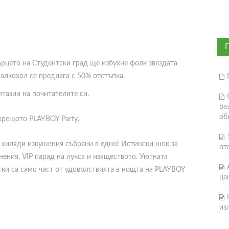
сърцето на Студентски град ще избухне фолк звездата
 алкохол се предлага с 50% отстъпка.
тазии на почитателите си.
ра
об
горещото PLAYBOY Party.
 хиляди изкушения събрани в едно! Истински шок за
от
нения, VIP парад на лукса и изяществото. Уютната
тки са само част от удоволствията в нощта на PLAYBOY
це
из