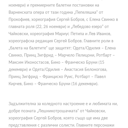
ноември) и премиерните балетни постановки на
Варненската опера от тази година „Пепеляшка“ от
Прокофиев, хореография Сергей Бобров, с Елена Свинко в
главната роля (22, 26 ноември) и „Лебедово езеро“ от
Чайковски, хореография Мариус Петипа и Лев Иванов,
хореографска редакция Сергей Бобров. Главните роли в
„балета на балетите“ ще защитят: Одета/Одилия – Елена
Свинко, Принц Зигфрид – Марчело Пелицони, Ротбарт –
Максим Иконостасов, Бино – Франческо Бруни (15
декември) и Одета/Одилия – Анастасия Белоногова,
Принц Зигфрид – Франциско Руис, Ротбарт – Павел
Кирчев, Бино – Франческо Бруни (16 декември).
Задължителна за коледното настроение е и любимата ни,
добре позната „Лешникотрошачката“ от Чайковски,
хореография Сергей Бобров, която също ще има две
представления с различни солисти. Главните персонажи