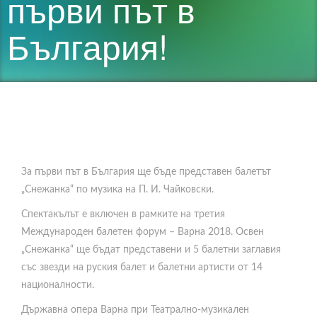
първи път в
България!
За първи път в България ще бъде представен балетът
„Снежанка“ по музика на П. И. Чайковски.
Спектакълът е включен в рамките на третия
Международен балетен форум – Варна 2018. Освен
„Снежанка“ ще бъдат представени и 5 балетни заглавия
със звезди на руския балет и балетни артисти от 14
националности.
Държавна опера Варна при Театрално-музикален