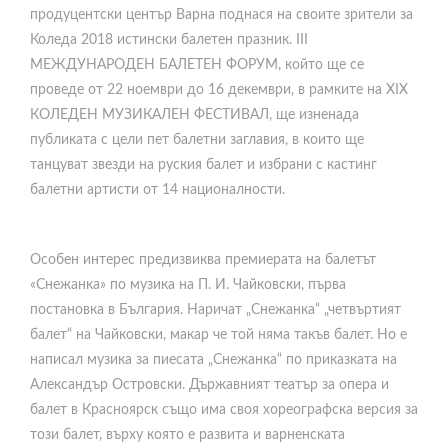
продуцентски център Варна поднася на своите зрители за
Коледа 2018 истински балетен празник. III
МЕЖДУНАРОДЕН БАЛЕТЕН ФОРУМ, който ще се
проведе от 22 ноември до 16 декември, в рамките на XIX
КОЛЕДЕН МУЗИКАЛЕН ФЕСТИВАЛ, ще изненада
публиката с цели пет балетни заглавия, в които ще
танцуват звезди на руския балет и избрани с кастинг
балетни артисти от 14 националности.
Особен интерес предизвиква премиерата на балетът
«Снежанка» по музика на П. И. Чайковски, първа
постановка в България. Наричат „Снежанка“ „четвъртият
балет“ на Чайковски, макар че той няма такъв балет. Но е
написал музика за пиесата „Снежанка“ по приказката на
Александър Островски. Държавният театър за опера и
балет в Красноярск също има своя хореографска версия за
този балет, върху която е развита и варненската