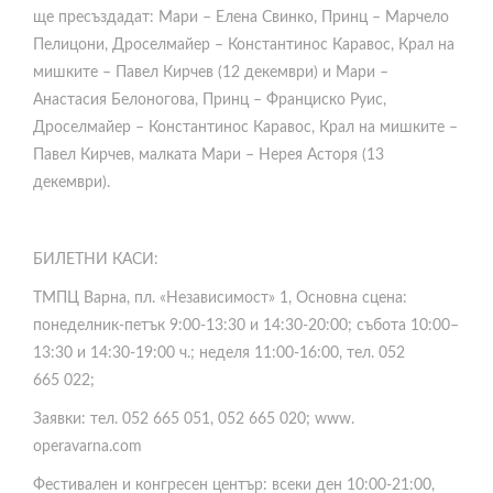
ще пресъздадат: Мари – Елена Свинко, Принц – Марчело
Пелицони, Дроселмайер – Константинос Каравос, Крал на
мишките – Павел Кирчев (12 декември) и Мари –
Анастасия Белоногова, Принц – Франциско Руис,
Дроселмайер – Константинос Каравос, Крал на мишките –
Павел Кирчев, малката Мари – Нeрея Асторя (13
декември).
БИЛЕТНИ КАСИ:
ТМПЦ Варна, пл. «Независимост» 1, Основна сцена:
понеделник-петък 9:00-13:30 и 14:30-20:00; събота 10:00–
13:30 и 14:30-19:00 ч.; неделя 11:00-16:00, тел. 052
665 022;
Заявки: тел. 052 665 051, 052 665 020; www.
operavarna.com
Фестивален и конгресен център: всеки ден 10:00-21:00,