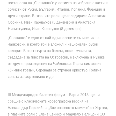
постановка на „Снежанка“с участието на избрани с кастинг
солисти от Русия, България, Италия, Испания, Франция и
други страни. В главните роли ще аплодираме Анастасия
Осокина, Иван Карнаухов (5 декември) и Анастасия
Нигматулина, Иван Карнаухов (8 декември).
„Снежанка“ е едно от най-вдъхновените съчинения на
Чайковски, в което той е вложил и национален руски
колорит. В партитурта на балета, освен музиката,
създадена за пиесата на Островски, е включена и музика
от други произведения на Чайковски: Първа симфония
«Зимние грезы», Серенада за струнен оркестър, Голяма
соната за фортепиано и др.
III Международен балетен форум – Варна 2018 ще ни
срещне с класическата хореографска версия на
Александър Горский на „Зле опазеното момиче“ от Хертел,
в главните роли с Елена Свинко и Марчело Пелицони (30