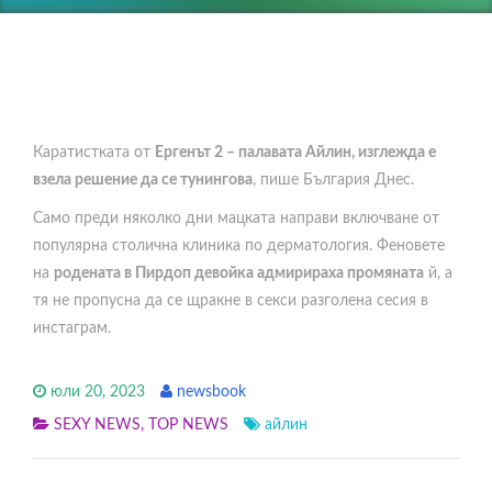
Каратистката от
Ергенът 2 – палавата Айлин, изглежда е
взела решение да се тунингова
, пише България Днес.
Само преди няколко дни мацката направи включване от
популярна столична клиника по дерматология. Феновете
на
родената в Пирдоп девойка адмирираха промяната
й, а
тя не пропусна да се щракне в секси разголена сесия в
инстаграм.
юли 20, 2023
newsbook
SEXY NEWS
,
TOP NEWS
айлин